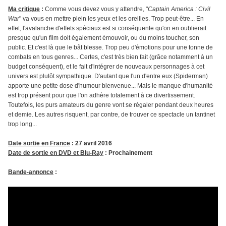
Ma critique
:
Comme vous devez vous y attendre, "
Captain America : Civil
War
" va vous en mettre plein les yeux et les oreilles. Trop peut-être... En
effet, l'avalanche d'effets spéciaux est si conséquente qu'on en oublierait
presque qu'un film doit également émouvoir, ou du moins toucher, son
public. Et c'est là que le bât blesse. Trop peu d'émotions pour une tonne de
combats en tous genres... Certes, c'est très bien fait (grâce notamment à un
budget conséquent), et le fait d'intégrer de nouveaux personnages à cet
univers est plutôt sympathique. D'autant que l'un d'entre eux (Spiderman)
apporte une petite dose d'humour bienvenue... Mais le manque d'humanité
est trop présent pour que l'on adhère totalement à ce divertissement.
Toutefois, les purs amateurs du genre vont se régaler pendant deux heures
et demie. Les autres risquent, par contre, de trouver ce spectacle un tantinet
trop long...
Date sortie en France
: 27 avril 2016
Date de sortie en DVD et Blu-Ray
: Prochainement
Bande-annonce
: