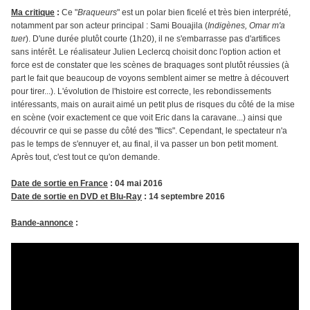
Ma critique
:
Ce "
Braqueurs
" est un polar bien ficelé et très bien interprété,
notamment par son acteur principal : Sami Bouajila (
Indigènes, Omar m'a
tuer
). D'une durée plutôt courte (1h20), il ne s'embarrasse pas d'artifices
sans intérêt. Le réalisateur Julien Leclercq choisit donc l'option action et
force est de constater que les scènes de braquages sont plutôt réussies (à
part le fait que beaucoup de voyons semblent aimer se mettre à découvert
pour tirer...). L'évolution de l'histoire est correcte, les rebondissements
intéressants, mais on aurait aimé un petit plus de risques du côté de la mise
en scène (voir exactement ce que voit Eric dans la caravane...) ainsi que
découvrir ce qui se passe du côté des "flics". Cependant, le spectateur n'a
pas le temps de s'ennuyer et, au final, il va passer un bon petit moment.
Après tout, c'est tout ce qu'on demande.
Date de sortie en France
: 04 mai 2016
Date de sortie en DVD et Blu-Ray
: 14 septembre 2016
Bande-annonce
: