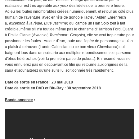
réalisateur est très agréable aux yeux des fidèles de la première heure.
Adieu les foules innombrables créées numériquement, et retour au côté plus
humain de l'aventure, avec en tête de gondole l'acteur Alden Ehrenreich
(
L'exception à la règle, Blue Jasmine
) qui campe un Han Solo tout à fait
crédible, même s'il n'a tout de même pas le charisme d'Harrison Ford. Quant
à Emilia Clarke (
Avant toi, Terminator : Genysis
), elle se veut trop neutre pour
passionner les foules...Autour d'eux, toute une flopée de personnages qu'on
a plaisir à retrouver (Lando Calrissian ou ce bon vieux Chewbacca) qui
baignent tous dans un scénario aux multiples rebondissements et parsemé
d'êtres hétéroclites (voir la première partie de poker...). En résumé, vous ne
vous ennuierez pas en découvrant ce film qui retourne aux origines de la
saga et souhaiterez qu'une suite lui soit donnée très rapidement.
Date de sortie en France
: 23 mai 2018
Date de sortie en DVD et Blu-Ray
: 30 septembre 2018
Bande-annonce
: