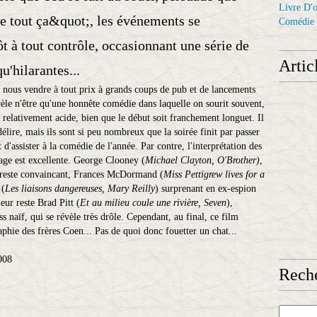
Livre D'o
de tout ça&quot;, les événements se
Comédie
ôt à tout contrôle, occasionnant une série de
Artic
u'hilarantes...
 nous vendre à tout prix à grands coups de pub et de lancements
vèle n'être qu'une honnête comédie dans laquelle on sourit souvent,
 relativement acide, bien que le début soit franchement longuet. Il
lire, mais ils sont si peu nombreux que la soirée finit par passer
t d'assister à la comédie de l'année. Par contre, l'interprétation des
rage est excellente. George Clooney (
Michael Clayton, O'Brother)
,
, reste convaincant, Frances McDormand (
Miss Pettigrew lives for a
 (
Les liaisons dangereuses, Mary Reilly
) surprenant en ex-espion
eur reste Brad Pitt (
Et au milieu coule une rivière, Seven
),
s naïf, qui se révèle très drôle. Cependant, au final, ce film
phie des frères Coen... Pas de quoi donc fouetter un chat...
2008
Reche