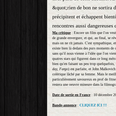
&quot;rien de bon ne sortira 
précipitent et échappent bient
rencontres aussi dangereuses q
Ma critique
: Encore un film que l'on veut
de grande envergure, et qui, au final, se ré
mais on ne rit jamais. C'est sympathique, et
existe bien là dedans des purs moments de dé
sans qu'il nous vienne à l'idée que l'on vien
quatres stars qui figurent dans ce long mét
bien qu'en faisant un peu trop quelquefois
day, Fargo
) est parfaite, et John Malkovich
colérique lâché par sa femme. Mais le meill
particulièrement savoureux en prof de fitnes
restera une oeuvre mineure dans la filmogra
Date de sortie en France
: 10 décembre 
:
Bande-annonce
:
CLIQUEZ ICI !!!