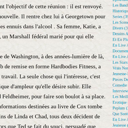
t l'objectif de cette réunion : il est renvoyé.
Les Bande
Historiqu
nouvelle. Il rentre chez lui à Georgetown pour
Series
(3
Les Scene
es ennuis dans l'alcool . Sa femme, Katie, a
Divers
(3
Dessins 
, un Marshall fédéral marié pour qui elle
Et En Plu
En Live A
Document
e de Washington, à des années-lumière de là,
En Live A
Les Stars
b de remise en forme Hardbodies Fitness, a
Vrais No
Jeunesse-
travail. La seule chose qui l'intéresse, c'est
Pieces De
ique d'ampleur qu'elle désire subir. Elle
Comedie 
Interview
Feldheimer, pour faire son boulot à sa place.
Les Meill
Erotique
nformations destinées au livre de Cox tombe
Peplum
(
Que Sont
ins de Linda et Chad, tous deux décident de
En Live A
lors que Ted se fait du souci, persuadé que
Jeunesse
(