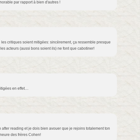
rable par rapport à bien d'autres !
 les critiques soient mitigées: sincèrement, ça ressemble presque
es acteurs (aussi bons soient ils) ne font que cabotiner!
tigées en effet....
rn after reading et je dois bien avouer que je rejoins totalement ton
ineure des frères Cohen!