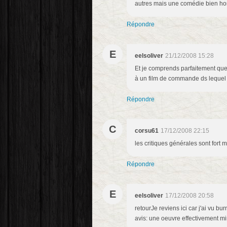
autres mais une comédie bien hono
Répondre
E
eelsoliver
21/12/2008 15:28
Et je comprends parfaitement que
à un film de commande ds lequel l
Répondre
C
corsu61
17/12/2008 22:15
les critiques générales sont fort mi
Répondre
E
eelsoliver
17/12/2008 20:58
retourJe reviens ici car j'ai vu bu
avis: une oeuvre effectivement m