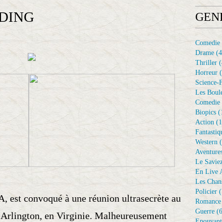
DING
GEN
Comedie
Drame
(4
Thriller
(
Horreur
(
Science-F
Les Boule
Comedie 
Biopics
(
Action
(1
Fantastiq
Western
(
Aventure
Le Savie
En Live A
Les Chan
Policier
(
A, est convoqué à une réunion ultrasecrète au
Romance
Guerre
(6
à Arlington, en Virginie. Malheureusement
Epouvant