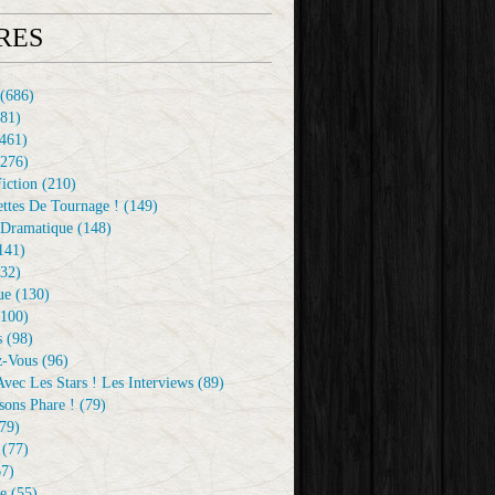
RES
(686)
81)
461)
276)
iction
(210)
ttes De Tournage !
(149)
Dramatique
(148)
141)
32)
ue
(130)
100)
s
(98)
z-Vous
(96)
vec Les Stars ! Les Interviews
(89)
sons Phare !
(79)
79)
(77)
7)
e
(55)