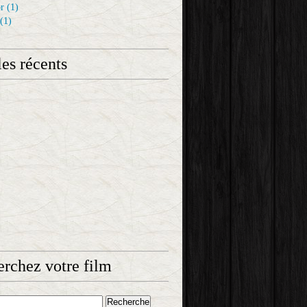
r
(1)
(1)
les récents
rchez votre film