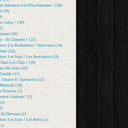
s-Annonces Les Plus Attirantes !
(50)
e
(39)
9)
s Cultes !
(38)
5)
Animes
(26)
s - Ils Chantent !
(25)
vec Les Realisateurs ! Interviews
(24)
aire
(22)
vec Les Stars ! Les Rencontres
(19)
 Dans Les Clips !
(18)
ms Des Stars
(16)
Famille
(15)
 Theatre Et Spectacles
(12)
Musicale
(10)
s Diverses
(5)
eures Citations !
(5)
(4)
3)
-Ils Devenus
(2)
vec Les Stars ! Les Refus
(1)
1)