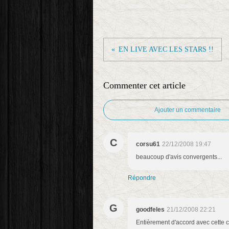
EN LIVE AVEC LES STARS !!
Commenter cet article
Ajouter un commentaire
C
corsu61
22/12/2008 19:47
beaucoup d'avis convergents...
Répondre
G
goodfeles
21/12/2008 22:21
Entièrement d'accord avec cette cr