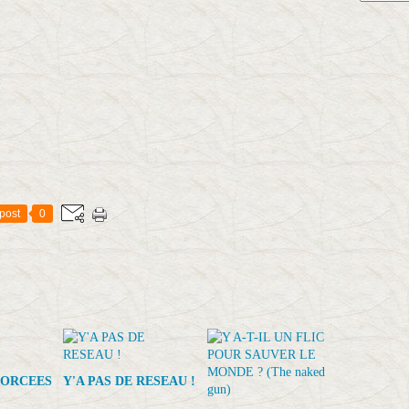
post
0
FORCEES
Y'A PAS DE RESEAU !