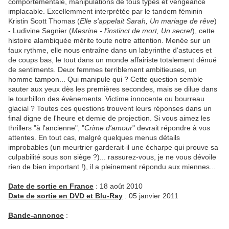
comportementale, manipulations de tous types et vengeance
implacable. Excellemment interprétée par le tandem féminin
Kristin Scott Thomas (
Elle s'appelait Sarah, Un mariage de rêve
)
- Ludivine Sagnier (
Mesrine - l'instinct de mort, Un secret
), cette
histoire alambiquée mérite toute notre attention. Menée sur un
faux rythme, elle nous entraîne dans un labyrinthe d'astuces et
de coups bas, le tout dans un monde affairiste totalement dénué
de sentiments. Deux femmes terriblement ambitieuses, un
homme tampon... Qui manipule qui ? Cette question semble
sauter aux yeux dès les premières secondes, mais se dilue dans
le tourbillon des évènements. Victime innocente ou bourreau
glacial ? Toutes ces questions trouvent leurs réponses dans un
final digne de l'heure et demie de projection. Si vous aimez les
thrillers "à l'ancienne", "
Crime d'amour
" devrait répondre à vos
attentes. En tout cas, malgré quelques menus détails
improbables (un meurtrier garderait-il une écharpe qui prouve sa
culpabilité sous son siège ?)... rassurez-vous, je ne vous dévoile
rien de bien important !), il a pleinement répondu aux miennes...
Date de sortie en France
: 18 août 2010
Date de sortie en DVD et Blu-Ray
: 05 janvier 2011
Bande-annonce
: