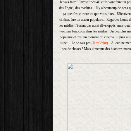
Je vais faire "
Envoyé spécial
" et ils vont faire un po
des Fogiel, des machins... Il y a beaucoup de gens q
ça que c'est curieux ce que vous dites...Effectiv
cinéma, être un acteur populaire....Regardez Louis 
les médias n'étaient pas aussi développés, mais qua
voit pas beaucoup dans les médias. Un peu plus main
populaire et c'est un monstre du cinéma. Et puis aussi
si peu... Je ne sais pas
(Il réfléchit)
... Aucun ne me v
peu de choses ! Mais il raconte des histoires marsei