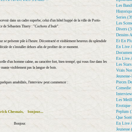
Les Bande
Historiqu
Series
(3
evoir dans un cadre superbe, celui d'un hôtel huppé de la ville de Porto-
Les Scene
ce de Sébastien Thiery : "
Cochons d'Inde
".
Divers
(3
Dessins 
Et En Plu
eur se présente pile à l'heure. Décontracté et visiblement heureux du splendide
En Live A
l décide de s'installer dehors afin de profiter de ce moment.
Document
En Live A
 celle d'un homme calme, au caractère fort, bien trempé, qui vous fixe dans les
Les Stars
e manie visiblement pas la langue de bois.
Vrais No
Jeunesse-
Pieces De
uelques amabilités, l'interview peut commencer :
Comedie 
Interview
Les Meill
Erotique
rick Chesnais,
Peplum
(
bonjour....
Que Sont
En Live A
Bonjour.
Jeunesse
(