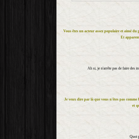
Vous êtes un acteur assez populaire et aimé du 
Et apparemm
Ah si, je n'arrête pas de faire des
Je veux dire par là que vous n'êtes pas comme b
et q
Quoi p