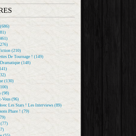
RES
(686)
81)
461)
276)
iction
(210)
ttes De Tournage !
(149)
Dramatique
(148)
141)
32)
ue
(130)
100)
s
(98)
z-Vous
(96)
vec Les Stars ! Les Interviews
(89)
sons Phare !
(79)
79)
(77)
7)
e
(55)