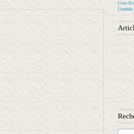
Livre D'o
Comédie
Artic
Reche