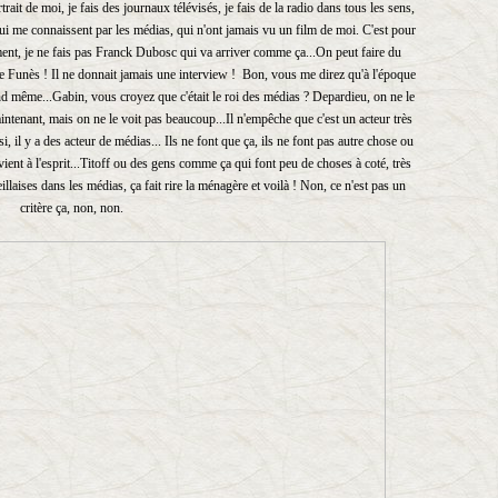
rtrait de moi, je fais des journaux télévisés, je fais de la radio dans tous les sens,
ui me connaissent par les médias, qui n'ont jamais vu un film de moi. C'est pour
ement, je ne fais pas Franck Dubosc qui va arriver comme ça...On peut faire du
de Funès ! Il ne donnait jamais une interview ! Bon, vous me direz qu'à l'époque
nd même...Gabin, vous croyez que c'était le roi des médias ? Depardieu, on ne le
tenant, mais on ne le voit pas beaucoup...Il n'empêche que c'est un acteur très
, il y a des acteur de médias... Ils ne font que ça, ils ne font pas autre chose ou
ient à l'esprit...Titoff ou des gens comme ça qui font peu de choses à coté, très
llaises dans les médias, ça fait rire la ménagère et voilà ! Non, ce n'est pas un
critère ça, non, non.