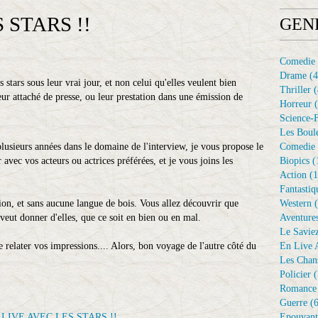
 STARS !!
GEN
Comedie
Drame
(4
stars sous leur vrai jour, et non celui qu'elles veulent bien
Thriller
(
eur attaché de presse, ou leur prestation dans une émission de
Horreur
(
Science-F
Les Boule
lusieurs années dans le domaine de l'interview, je vous propose le
Comedie 
r avec vos acteurs ou actrices préférées, et je vous joins les
Biopics
(
Action
(1
Fantastiq
tion, et sans aucune langue de bois. Vous allez découvrir que
Western
(
 veut donner d'elles, que ce soit en bien ou en mal.
Aventure
Le Savie
 relater vos impressions.... Alors, bon voyage de l'autre côté du
En Live A
Les Chan
Policier
(
Romance
Guerre
(6
Epouvant