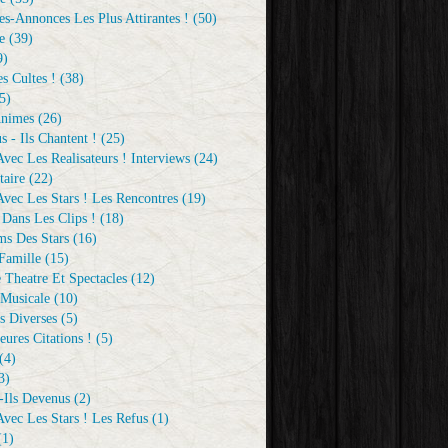
s-Annonces Les Plus Attirantes !
(50)
e
(39)
9)
s Cultes !
(38)
5)
Animes
(26)
s - Ils Chantent !
(25)
vec Les Realisateurs ! Interviews
(24)
aire
(22)
vec Les Stars ! Les Rencontres
(19)
 Dans Les Clips !
(18)
ms Des Stars
(16)
Famille
(15)
 Theatre Et Spectacles
(12)
Musicale
(10)
s Diverses
(5)
eures Citations !
(5)
(4)
3)
-Ils Devenus
(2)
vec Les Stars ! Les Refus
(1)
1)