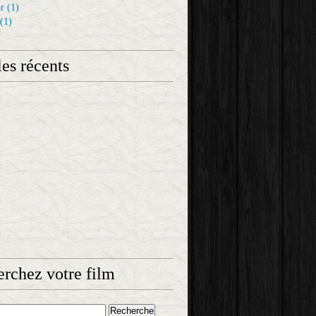
r
(1)
(1)
les récents
rchez votre film