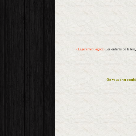
(Légèrement agacé)
Les enfants de la télé,
On vous a vu combie