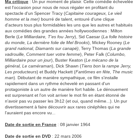
Ma critique
: Un pur moment de plaisir. Cette comédie échevelée
est l'occasion pour nous de nous régaler en profitant du
spectacle d'un Spencer Tracy (
Capitaine courageux, Le vieil
homme
et la mer)
bourré de talent, entouré d'une clique
d'acteurs tous plus formidables les uns que les autres et habitués
aux comédies des grandes années hollywoodiennes : Milton
Berle (
Le Milliardaire, T'es fou Jerry
), Sid Caesar (
La folle histoire
du monde, La dernière folie de Mel Brooks
), Mickey Rooney (
Le
grand national, Diamants sur canapé)
, Terry Thomas (
La grande
vadrouille, Comment tuer votre femme
), Peter Falk (
Columbo,
Milliardaire pour un
jour
), Buster Keaton (
Le mécano de la
général, Le caméraman
), Dick Shawn (
Tiens bon la rampe Jerry,
Les producteurs
) et Buddy Hackett (
Fantômes en fête, The music
man
). Débutant de manière sympathique, ce film s'installe
rapidement dans un rythme échevelé en passant d'un
protagoniste à un autre de manière fort habile. Le dénouement
est surprenant et l'on voit arriver le mot fin en étant étonné de
n'avoir pas vu passer les 3h12 (et oui, quand même...). Un pur
divertissement à faire découvrir aux rares cinéphiles qui ne
l'auraient pas encore vu...
Date de sortie en France
: 08 janvier 1964
Date de sortie en DVD
: 22 mars 2006