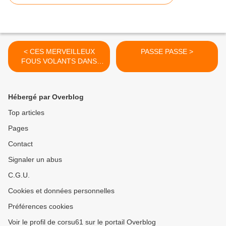
< CES MERVEILLEUX
PASSE PASSE >
FOUS VOLANTS DANS
LEURS DROLES DE
MACHINES (Those
Magnificent Men in Their
Hébergé par Overblog
Flying Machines)
Top articles
Pages
Contact
Signaler un abus
C.G.U.
Cookies et données personnelles
Préférences cookies
Voir le profil de corsu61 sur le portail Overblog