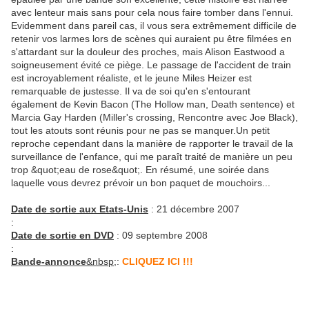
avec lenteur mais sans pour cela nous faire tomber dans l'ennui.
Evidemment dans pareil cas, il vous sera extrêmement difficile de
retenir vos larmes lors de scènes qui auraient pu être filmées en
s'attardant sur la douleur des proches, mais Alison Eastwood a
soigneusement évité ce piège. Le passage de l'accident de train
est incroyablement réaliste, et le jeune Miles Heizer est
remarquable de justesse. Il va de soi qu'en s'entourant
également de Kevin Bacon (The Hollow man, Death sentence) et
Marcia Gay Harden (Miller's crossing, Rencontre avec Joe Black),
tout les atouts sont réunis pour ne pas se manquer.Un petit
reproche cependant dans la manière de rapporter le travail de la
surveillance de l'enfance, qui me paraît traité de manière un peu
trop &quot;eau de rose&quot;. En résumé, une soirée dans
laquelle vous devrez prévoir un bon paquet de mouchoirs...
Date de sortie aux Etats-Unis
: 21 décembre 2007
:
Date de sortie en DVD
: 09 septembre 2008
:
Bande-annonce
&nbsp;
:
CLIQUEZ ICI !!!