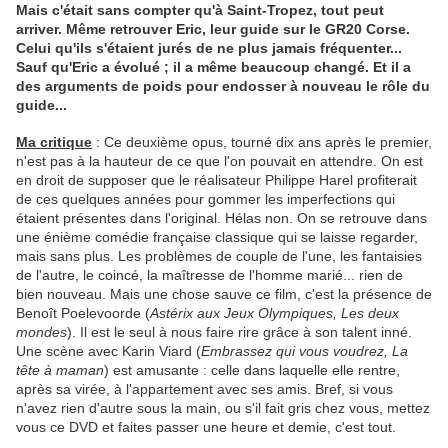
Mais c'était sans compter qu'à Saint-Tropez, tout peut
arriver. Même retrouver Eric, leur guide sur le GR20 Corse.
Celui qu'ils s'étaient jurés de ne plus jamais fréquenter...
Sauf qu'Eric a évolué ; il a même beaucoup changé. Et il a
des arguments de poids pour endosser à nouveau le rôle du
guide...
Ma critique
: Ce deuxième opus, tourné dix ans après le premier,
n'est pas à la hauteur de ce que l'on pouvait en attendre. On est
en droit de supposer que le réalisateur Philippe Harel profiterait
de ces quelques années pour gommer les imperfections qui
étaient présentes dans l'original. Hélas non. On se retrouve dans
une énième comédie française classique qui se laisse regarder,
mais sans plus. Les problèmes de couple de l'une, les fantaisies
de l'autre, le coincé, la maîtresse de l'homme marié... rien de
bien nouveau. Mais une chose sauve ce film, c'est la présence de
Benoît Poelevoorde (
Astérix aux Jeux Olympiques, Les deux
mondes
). Il est le seul à nous faire rire grâce à son talent inné.
Une scène avec Karin Viard (
Embrassez qui vous
voudrez, La
tête à maman
) est amusante : celle dans laquelle elle rentre,
après sa virée, à l'appartement avec ses amis. Bref, si vous
n'avez rien d'autre sous la main, ou s'il fait gris chez vous, mettez
vous ce DVD et faites passer une heure et demie, c'est tout.