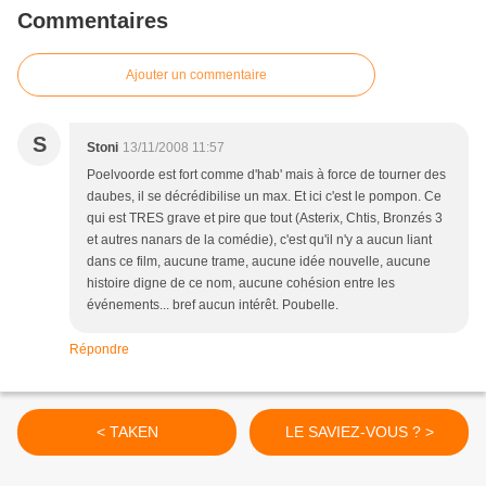
Commentaires
Ajouter un commentaire
S
Stoni
13/11/2008 11:57
Poelvoorde est fort comme d'hab' mais à force de tourner des
daubes, il se décrédibilise un max. Et ici c'est le pompon. Ce
qui est TRES grave et pire que tout (Asterix, Chtis, Bronzés 3
et autres nanars de la comédie), c'est qu'il n'y a aucun liant
dans ce film, aucune trame, aucune idée nouvelle, aucune
histoire digne de ce nom, aucune cohésion entre les
événements... bref aucun intérêt. Poubelle.
Répondre
< TAKEN
LE SAVIEZ-VOUS ? >