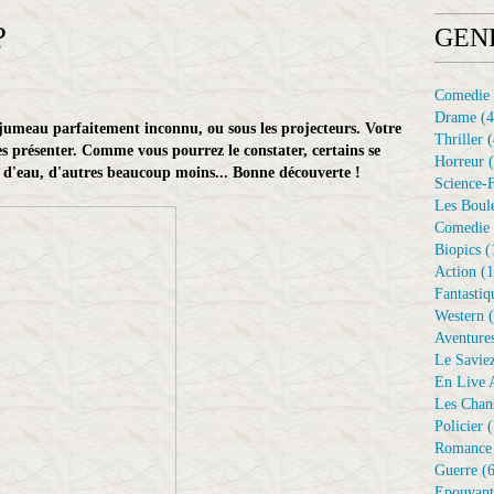
?
GEN
Comedie
Drame
(4
jumeau parfaitement inconnu, ou sous les projecteurs. Votre
Thriller
(
les présenter. Comme vous pourrez le constater, certains se
Horreur
(
d'eau, d'autres beaucoup moins... Bonne découverte !
Science-F
Les Boule
Comedie 
Biopics
(
Action
(1
Fantastiq
Western
(
Aventure
Le Savie
En Live A
Les Chan
Policier
(
Romance
Guerre
(6
Epouvant