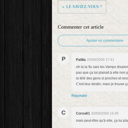
LE SAVIEZ-VOUS ?
Commenter cet article
Ajouter un commentaire
P
Palilia
20/09/2009 17:41
oh la la !tu sais les Vamps disaie
pas que ça lui plairait à elle non 
la télé des gens si proches et re
C'est leur destin, mais je trouve ça
Répondre
C
Corsu61
20/09/2009 16:40
mais peut-être qu'à elle, ça lui plair