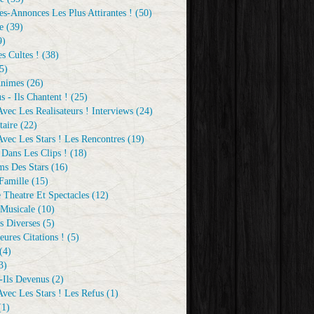
s-Annonces Les Plus Attirantes !
(50)
e
(39)
9)
s Cultes !
(38)
5)
Animes
(26)
s - Ils Chantent !
(25)
vec Les Realisateurs ! Interviews
(24)
aire
(22)
vec Les Stars ! Les Rencontres
(19)
 Dans Les Clips !
(18)
ms Des Stars
(16)
Famille
(15)
 Theatre Et Spectacles
(12)
Musicale
(10)
s Diverses
(5)
eures Citations !
(5)
(4)
3)
-Ils Devenus
(2)
vec Les Stars ! Les Refus
(1)
1)