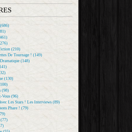
RES
(686)
81)
461)
276)
iction
(210)
ttes De Tournage !
(149)
Dramatique
(148)
141)
32)
ue
(130)
100)
s
(98)
z-Vous
(96)
vec Les Stars ! Les Interviews
(89)
sons Phare !
(79)
79)
(77)
7)
e
(55)