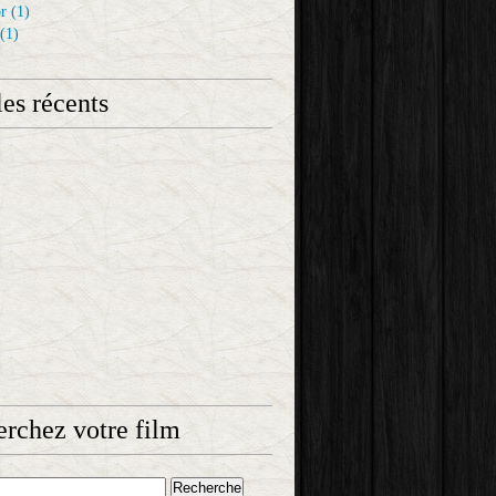
r
(1)
(1)
les récents
rchez votre film