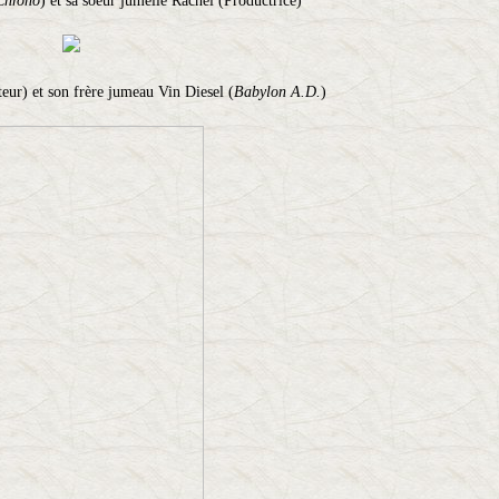
Chrono
) et sa soeur jumelle Rachel (Productrice)
ur) et son frère jumeau Vin Diesel (
Babylon A.D.
)