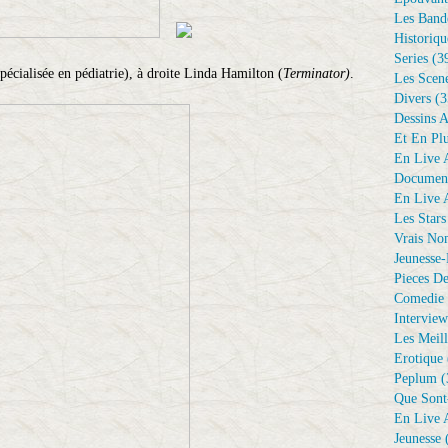
Les Bande
Historiqu
Series
(3
pécialisée en pédiatrie), à droite Linda Hamilton (
Terminator)
.
Les Scene
Divers
(3
Dessins 
Et En Plu
En Live A
Document
En Live A
Les Stars
Vrais No
Jeunesse-
Pieces De
Comedie 
Interview
Les Meill
Erotique
Peplum
(
Que Sont
En Live A
Jeunesse
(