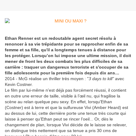
Ethan Renner est un redoutable agent secret résolu à
renoncer à sa vie trépidante pour se rapprocher enfin de sa
femme et sa fille, qu'il a longtemps tenues à distance pour
les protéger. Lorsqu’on lui impose une ultime mission, il doit
mener de front les deux combats les plus difficiles de sa
carrière : traquer un dangereux terroriste et s'occuper de sa
fille adolescente pour la première fois depuis dix ans…
2014 - McG réalise un thriller très moyen : "
3 days to kill"
avec
Kevin Costner.
Le film par lui-même n'est déjà pas forcément réussi, il contient
en outre une erreur de taille, visible à l’œil nu, qui fragilise la
scène au relan quelque peu sexy. En effet, lorsqu'Ethan
(Costner) est à terre et que la sulfureuse Vivi (Amber Heard) est
au dessus de lui, cette dernière porte une tenue très courte qui
laisse à penser qu'Ethan peut se rincer l'oeil... Or, dès le
changement de plan, lorsque Vivi décide de le laisse se relever,
on distingue très nettement que sa tenue a pris 30 cms de