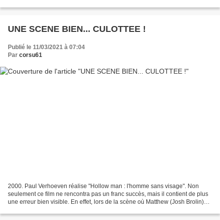
grossier anachronisme vient...
UNE SCENE BIEN... CULOTTEE !
Publié le 11/03/2021 à 07:04
Par
corsu61
2000. Paul Verhoeven réalise "Hollow man : l'homme sans visage". Non
seulement ce film ne rencontra pas un franc succès, mais il contient de plus
une erreur bien visible. En effet, lors de la scène où Matthew (Josh Brolin)
vient retrouver sa maîtresse...