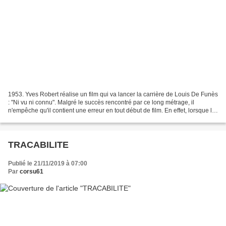
1953. Yves Robert réalise un film qui va lancer la carrière de Louis De Funès
: "Ni vu ni connu". Malgré le succès rencontré par ce long métrage, il
n'empêche qu'il contient une erreur en tout début de film. En effet, lorsque le
garde-chasse se fait frôler...
TRACABILITE
Publié le 21/11/2019 à 07:00
Par
corsu61