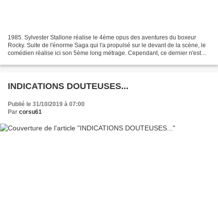
1985. Sylvester Stallone réalise le 4ème opus des aventures du boxeur
Rocky. Suite de l'énorme Saga qui l'a propulsé sur le devant de la scène, le
comédien réalise ici son 5ème long métrage. Cependant, ce dernier n'est
pas exempt de tout reproche. En...
INDICATIONS DOUTEUSES...
Publié le 31/10/2019 à 07:00
Par
corsu61