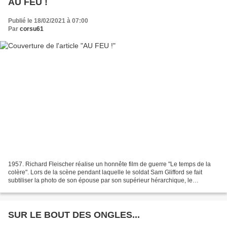
AU FEU !
Publié le 18/02/2021 à 07:00
Par
corsu61
1957. Richard Fleischer réalise un honnête film de guerre "Le temps de la
colère". Lors de la scène pendant laquelle le soldat Sam Glifford se fait
subtiliser la photo de son épouse par son supérieur hérarchique, le
capitaine "Waco" Grimes, on voit se...
SUR LE BOUT DES ONGLES...