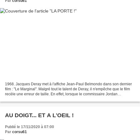
Par
corsu61
1968. Jacques Deray met à l'affiche Jean-Paul Belmondo dans son dernier
film : "Le Marginal". Malgré tout le talent de Deray, il n'empêche que le film
recèle une erreur de taille. En effet, lorsque le commissaire Jordan
(Belmondo) se met à la recherche...
AU DOIGT... ET A L'OEIL !
Publié le 17/11/2020 à 07:00
Par
corsu61