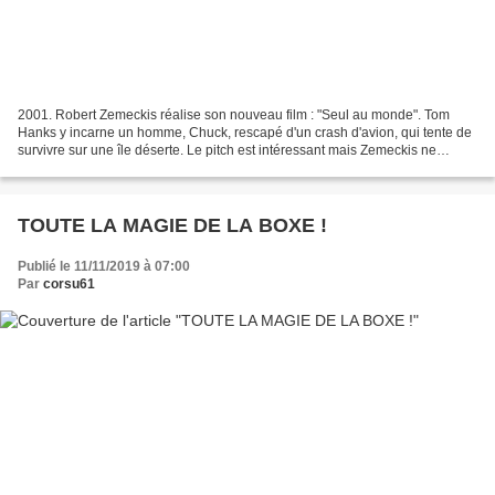
2001. Robert Zemeckis réalise son nouveau film : "Seul au monde". Tom
Hanks y incarne un homme, Chuck, rescapé d'un crash d'avion, qui tente de
survivre sur une île déserte. Le pitch est intéressant mais Zemeckis ne
pourra pas empêcher un grain de sable...
TOUTE LA MAGIE DE LA BOXE !
Publié le 11/11/2019 à 07:00
Par
corsu61