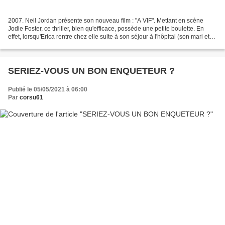
2007. Neil Jordan présente son nouveau film : "A VIF". Mettant en scène
Jodie Foster, ce thriller, bien qu'efficace, possède une petite boulette. En
effet, lorsqu'Erica rentre chez elle suite à son séjour à l'hôpital (son mari et
elle ayant été violemment...
SERIEZ-VOUS UN BON ENQUETEUR ?
Publié le 05/05/2021 à 06:00
Par
corsu61