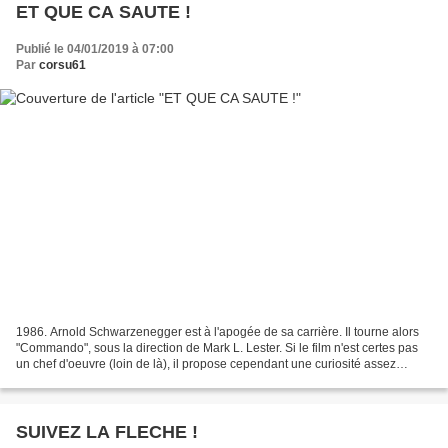
ET QUE CA SAUTE !
Publié le 04/01/2019 à 07:00
Par
corsu61
1986. Arnold Schwarzenegger est à l'apogée de sa carrière. Il tourne alors
"Commando", sous la direction de Mark L. Lester. Si le film n'est certes pas
un chef d'oeuvre (loin de là), il propose cependant une curiosité assez
amusante. En effet, lorsque...
SUIVEZ LA FLECHE !