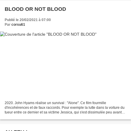
BLOOD OR NOT BLOOD
Publié le 20/02/2021 à 07:00
Par
corsu61
2020. John Hyams réalise un survival : "Alone". Ce film fourmille
d'incohérences et de faux raccords. Pour exemple la lutte dans la voiture du
tueur entre ce dernier et sa victime Jessica, qui s'est dissimulée peu avant
dans son coffre. La jeune femme...