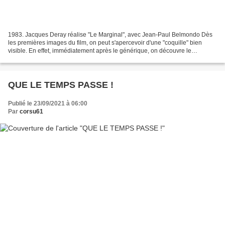
1983. Jacques Deray réalise "Le Marginal", avec Jean-Paul Belmondo Dès
les premières images du film, on peut s'apercevoir d'une "coquille" bien
visible. En effet, immédiatement après le générique, on découvre le
commissaire Jordan (Belmondo) lisant le...
QUE LE TEMPS PASSE !
Publié le 23/09/2021 à 06:00
Par
corsu61