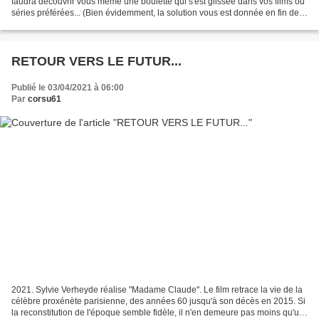
faudra découvrir vous même une boulette qui s'est glissée dans vos films ou
séries préférées... (Bien évidemment, la solution vous est donnée en fin de
visionnage). Alors serez-vous...
RETOUR VERS LE FUTUR...
Publié le 03/04/2021 à 06:00
Par
corsu61
2021. Sylvie Verheyde réalise "Madame Claude". Le film retrace la vie de la
célèbre proxénète parisienne, des années 60 jusqu'à son décès en 2015. Si
la reconstitution de l'époque semble fidèle, il n'en demeure pas moins qu'un