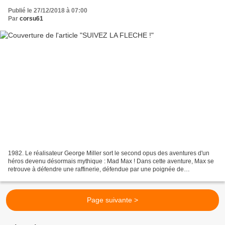
Publié le 27/12/2018 à 07:00
Par
corsu61
1982. Le réalisateur George Miller sort le second opus des aventures d'un
héros devenu désormais mythique : Mad Max ! Dans cette aventure, Max se
retrouve à défendre une raffinerie, défendue par une poignée de
combattants, mais attaquée par une bande...
Page suivante >