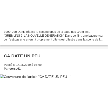
1990. Joe Dante réalise le second opus de la saga des Gremlins :
"GREMLINS 2, LA NOUVELLE GENERATION" Dans ce film, une bavure (car
ce n'est pas une erreur à proprement dite) s'est glissée dans la scène de la
visite du laboratoire. En effet, le directeur...
CA DATE UN PEU...
Publié le 14/11/2019 à 07:00
Par
corsu61