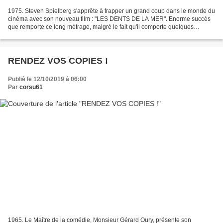
1975. Steven Spielberg s'apprête à frapper un grand coup dans le monde du
cinéma avec son nouveau film : "LES DENTS DE LA MER". Enorme succès
que remporte ce long métrage, malgré le fait qu'il comporte quelques
erreurs, dont une flagrante que je vais...
RENDEZ VOS COPIES !
Publié le 12/10/2019 à 06:00
Par
corsu61
1965. Le Maître de la comédie, Monsieur Gérard Oury, présente son