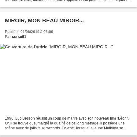
résultats sanguins d'Eddie,...
MIROIR, MON BEAU MIROIR...
Publié le 01/06/2019 à 06:00
Par
corsu61
1996. Luc Besson réussit un coup de maître avec son nouveau film "Léon".
Or, il se trouve que, malgré la qualité de ce long métrage, il possède une
scène avec de jolis faux raccords. En effet, lorsque la jeune Mathilda se
lance dans une séance d'imitations...