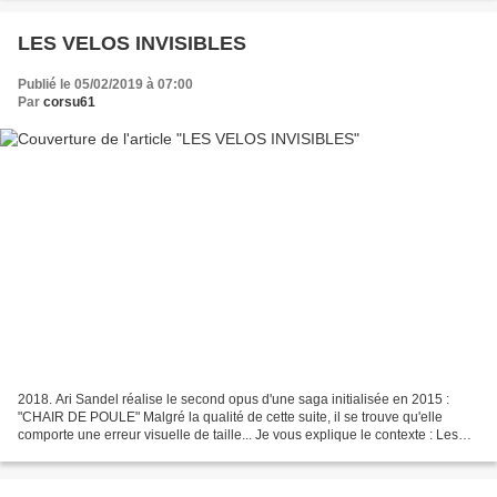
LES VELOS INVISIBLES
Publié le 05/02/2019 à 07:00
Par
corsu61
2018. Ari Sandel réalise le second opus d'une saga initialisée en 2015 :
"CHAIR DE POULE" Malgré la qualité de cette suite, il se trouve qu'elle
comporte une erreur visuelle de taille... Je vous explique le contexte : Les
deux jeunes héros, Sam et Sonny,...