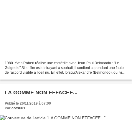
1980. Yves Robert réalise une comédie avec Jean-Paul Belmondo : "Le
Guignolo" Si le film est distrayant à souhait, il contient cependant une faute
de raccord visible à l'oeil nu. En effet, lorsqu'Alexandre (Belmondo), qui vient
de faire l'amour à l'agent...
LA GOMME NON EFFACEE...
Publié le 26/11/2019 à 07:00
Par
corsu61