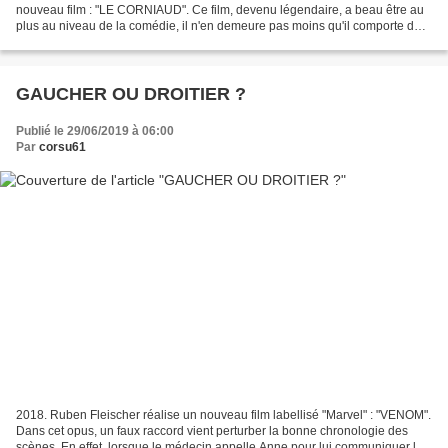
nouveau film : "LE CORNIAUD". Ce film, devenu légendaire, a beau être au
plus au niveau de la comédie, il n'en demeure pas moins qu'il comporte des
erreurs, dont une énorme et répétitive....
GAUCHER OU DROITIER ?
Publié le 29/06/2019 à 06:00
Par
corsu61
2018. Ruben Fleischer réalise un nouveau film labellisé "Marvel" : "VENOM".
Dans cet opus, un faux raccord vient perturber la bonne chronologie des
scènes. En effet, lorsque le médecin appelle Anne pour lui communiquer les