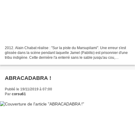
2012. Alain Chabat réalise : "Sur la piste du Marsupilami". Une erreur s'est
glissée dans la scène pendant laquelle Jamel (Pablito) est prisonnier d'une
tribu indigène. Cette dernière l'a enterré sans le sable jusqu'au cou,
Soudainement, un petit chien...
ABRACADABRA !
Publié le 19/11/2019 à 07:00
Par
corsu61