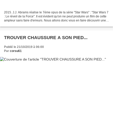
2015. J.J. Abrams réalise le 7ème opus de la série "Star Wars" : "Star Wars 7
: Le réveil de la Force". Il est évident qu'on ne peut produire un film de cette
ampleur sans faire d'erreurs. Nous allons donc vous en faire découvrir une
que vous pourrez...
TROUVER CHAUSSURE A SON PIED...
Publié le 21/10/2019 à 06:00
Par
corsu61