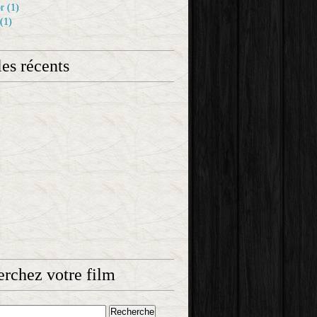
r
(1)
(1)
les récents
rchez votre film