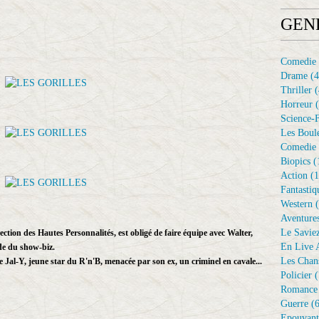
GEN
Comedie
Drame
(4
Thriller
(
Horreur
(
Science-F
Les Boule
Comedie 
Biopics
(
Action
(1
Fantastiq
Western
(
Aventure
Le Savie
ection des Hautes Personnalités, est obligé de faire équipe avec Walter,
En Live A
de du show-biz.
Les Chan
 Jal-Y, jeune star du R'n'B, menacée par son ex, un criminel en cavale...
Policier
(
Romance
Guerre
(6
Epouvant