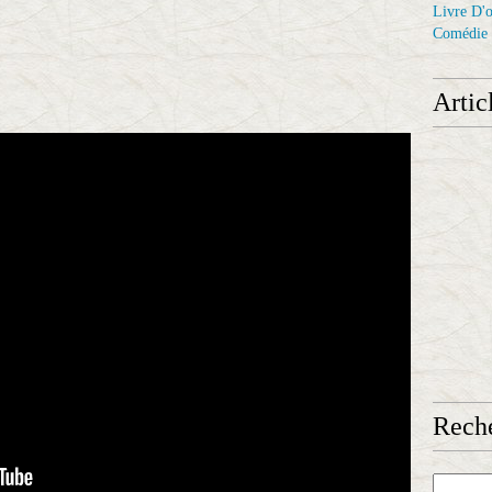
Livre D'o
Comédie
Artic
Reche