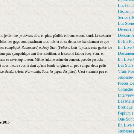
Les Bande
Historiqu
Series
(3
Les Scene
Divers
(3
Dessins 
d je dis raté, je devrais dire, en plus, pénible et franchement lourd. Le scénario
Et En Plu
 débiles, les gags sont quasiment tous nuls et on se demande franchement ce que
En Live A
'est compliqué, Radiostars
) et Joey Starr (
Polisse, Colt
45
) dans cette galère. Le
Document
me pas sympathique tant il est saoûlant, et le second fait du Joey Starr, en
En Live A
ans ce navet top niveau. Même l'ultime scène du concert, pseudo pastiche
Les Stars
nc à nous mettre sous la dent qu'une bande-originale un peu sympa, deux petits
Vrais No
ice Belaïdi (
Hotel Normandy, Sous les jupes des filles
). C'est vraiment peu et
Jeunesse-
Pieces De
Comedie 
Interview
Les Meill
Erotique
Peplum
(
Que Sont
e 2015
En Live A
Jeunesse
(