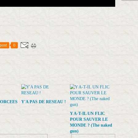
post
0
FORCEES
Y'A PAS DE RESEAU !
Y A-T-IL UN FLIC
POUR SAUVER LE
MONDE ? (The naked
gun)