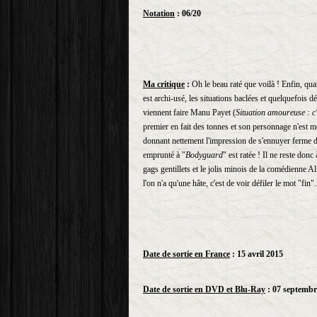
Notation
: 06/20
Ma critique
:
Oh le beau raté que voilà ! Enfin, quan
est archi-usé, les situations baclées et quelquefois
viennent faire Manu Payet (
Situation amoureuse : c
premier en fait des tonnes et son personnage n'est mê
donnant nettement l'impression de s'ennuyer ferme d
emprunté à "
Bodyguard
" est ratée ! Il ne reste do
gags gentillets et le jolis minois de la comédienne Al
l'on n'a qu'une hâte, c'est de voir défiler le mot "fin".
Date de sortie en France
: 15 avril 2015
Date de sortie en DVD et Blu-Ray
: 07 septembr