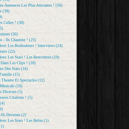
s-Annonces Les Plus Attirantes !
(50)
e
(39)
9)
s Cultes !
(38)
5)
Animes
(26)
s - Ils Chantent !
(25)
vec Les Realisateurs ! Interviews
(24)
aire
(22)
vec Les Stars ! Les Rencontres
(19)
 Dans Les Clips !
(18)
ms Des Stars
(16)
Famille
(15)
 Theatre Et Spectacles
(12)
Musicale
(10)
s Diverses
(5)
eures Citations !
(5)
(4)
3)
-Ils Devenus
(2)
vec Les Stars ! Les Refus
(1)
1)