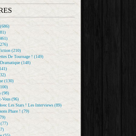
RES
(686)
81)
461)
276)
iction
(210)
ttes De Tournage !
(149)
Dramatique
(148)
141)
32)
ue
(130)
100)
s
(98)
z-Vous
(96)
vec Les Stars ! Les Interviews
(89)
sons Phare !
(79)
79)
(77)
7)
e
(55)