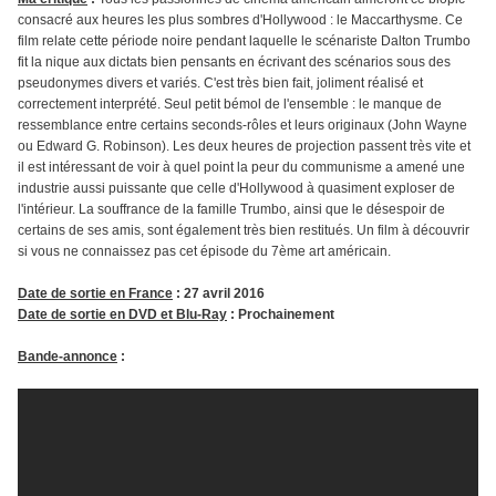
consacré aux heures les plus sombres d'Hollywood : le Maccarthysme. Ce
film relate cette période noire pendant laquelle le scénariste Dalton Trumbo
fit la nique aux dictats bien pensants en écrivant des scénarios sous des
pseudonymes divers et variés. C'est très bien fait, joliment réalisé et
correctement interprété. Seul petit bémol de l'ensemble : le manque de
ressemblance entre certains seconds-rôles et leurs originaux (John Wayne
ou Edward G. Robinson). Les deux heures de projection passent très vite et
il est intéressant de voir à quel point la peur du communisme a amené une
industrie aussi puissante que celle d'Hollywood à quasiment exploser de
l'intérieur. La souffrance de la famille Trumbo, ainsi que le désespoir de
certains de ses amis, sont également très bien restitués. Un film à découvrir
si vous ne connaissez pas cet épisode du 7ème art américain.
Date de sortie en France
: 27 avril 2016
Date de sortie en DVD et Blu-Ray
: Prochainement
Bande-annonce
: