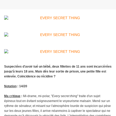
Suspectées d'avoir tué un bébé, deux fillettes de 11 ans sont incarcérées
jusqu'à leurs 18 ans. Mais dès leur sortie de prison, une petite fille est
enlevée. Coïncidence ou récidive ?
Notation
: 14/20
Ma critique
:
Mi-drame, mi-polar, "
Every secret thin
g" traite d'un sujet
épineux tout en évitant soigneusement le voyeurisme malsain. Mené sur un
rythme de sénateur, et misant sur l'atmosphère lourde de suspicion qui pèse
sur les deux jeunes filles, il arrive néanmoins à captiver le spectateur qui ne
demande qu'à découvrir la véracité des faits. L'interprétation des comédiens