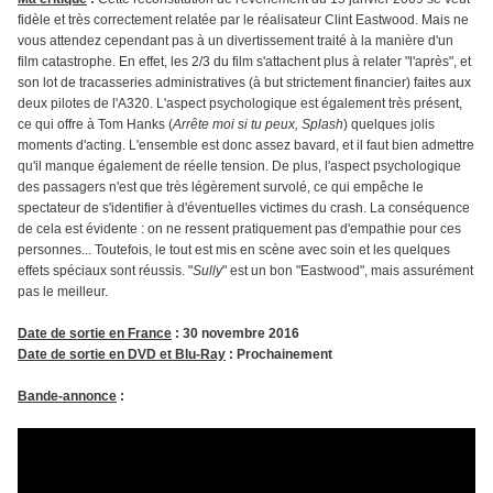
fidèle et très correctement relatée par le réalisateur Clint Eastwood. Mais ne
vous attendez cependant pas à un divertissement traité à la manière d'un
film catastrophe. En effet, les 2/3 du film s'attachent plus à relater "l'après", et
son lot de tracasseries administratives (à but strictement financier) faites aux
deux pilotes de l'A320. L'aspect psychologique est également très présent,
ce qui offre à Tom Hanks (
Arrête moi si tu peux, Splash
) quelques jolis
moments d'acting. L'ensemble est donc assez bavard, et il faut bien admettre
qu'il manque également de réelle tension. De plus, l'aspect psychologique
des passagers n'est que très légèrement survolé, ce qui empêche le
spectateur de s'identifier à d'éventuelles victimes du crash. La conséquence
de cela est évidente : on ne ressent pratiquement pas d'empathie pour ces
personnes... Toutefois, le tout est mis en scène avec soin et les quelques
effets spéciaux sont réussis. "
Sully
" est un bon "Eastwood", mais assurément
pas le meilleur.
Date de sortie en France
: 30 novembre 2016
Date de sortie en DVD et Blu-Ray
: Prochainement
Bande-annonce
: