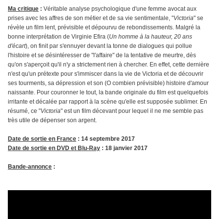
Ma critique
:
Véritable analyse psychologique d'une femme avocat aux
prises avec les affres de son métier et de sa vie sentimentale, "
Victoria
" se
révèle un film lent, prévisible et dépourvu de rebondissements. Malgré la
bonne interprétation de Virginie Efira (
Un homme à la hauteur, 20 ans
d'écart
), on finit par s'ennuyer devant la tonne de dialogues qui pollue
l'histoire et se désintéresser de "l'affaire" de la tentative de meurtre, dès
qu'on s'aperçoit qu'il n'y a strictement rien à chercher. En effet, cette dernière
n'est qu'un prétexte pour s'immiscer dans la vie de Victoria et de découvrir
ses tourments, sa dépression et son (O combien prévisible) histoire d'amour
naissante. Pour couronner le tout, la bande originale du film est quelquefois
irritante et décalée par rapport à la scène qu'elle est supposée sublimer. En
résumé, ce "
Victoria
" est un film décevant pour lequel il ne me semble pas
très utile de dépenser son argent.
Date de sortie en France
: 14 septembre 2017
Date de sortie en DVD et Blu-Ray
: 18 janvier 2017
Bande-annonce
: