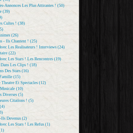
s-Annonces Les Plus Attirantes !
(50)
e
(39)
9)
s Cultes !
(38)
5)
Animes
(26)
s - Ils Chantent !
(25)
vec Les Realisateurs ! Interviews
(24)
aire
(22)
vec Les Stars ! Les Rencontres
(19)
 Dans Les Clips !
(18)
ms Des Stars
(16)
Famille
(15)
 Theatre Et Spectacles
(12)
Musicale
(10)
s Diverses
(5)
eures Citations !
(5)
(4)
3)
-Ils Devenus
(2)
vec Les Stars ! Les Refus
(1)
1)