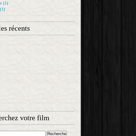
r
(1)
(1)
les récents
rchez votre film