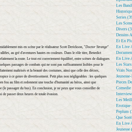
Les Bande
Historiqu
Series
(3
Les Scene
Divers
(3
Dessins 
Et En Plu
En Live A
rmidablement mis en scène par le réalisateur Scott Derickson, "
Doctor Strange
"
Document
lèles, au gré d'aventures hautes en couleurs. Dans le rôle titre, Benedict
En Live A
rfaitement la route. Le tout est correctement équilibré, entre scènes de dialogues
Les Stars
e quelques passages de combats qui ne sont pas suffisamment lisibles pour le
Vrais No
faitement maîtrisés et la beauté des costumes, ainsi que celle des décors,
Jeunesse-
pice à ce genre de divertissement. Petit plus non négligeables : les quelques
Pieces De
en fou au film et redonnent une touche d'humanité au héros, ainsi que
Comedie 
e (le passager du bus). En conclusion, je ne peux que vous conseiller de
Interview
i de passer deux heures de totale évasion.
Les Meill
Erotique
Peplum
(
Que Sont
En Live A
Jeunesse
(