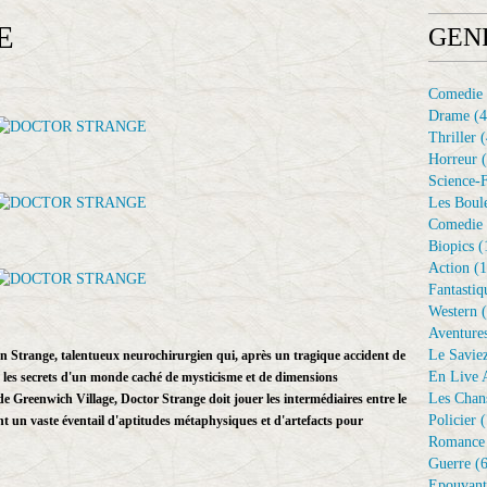
E
GEN
Comedie
Drame
(4
Thriller
(
Horreur
(
Science-F
Les Boule
Comedie 
Biopics
(
Action
(1
Fantastiq
Western
(
Aventure
Le Savie
en Strange, talentueux neurochirurgien qui, après un tragique accident de
En Live A
e les secrets d'un monde caché de mysticisme et de dimensions
Les Chan
de Greenwich Village, Doctor Strange doit jouer les intermédiaires entre le
Policier
(
ant un vaste éventail d'aptitudes métaphysiques et d'artefacts pour
Romance
Guerre
(6
Epouvant