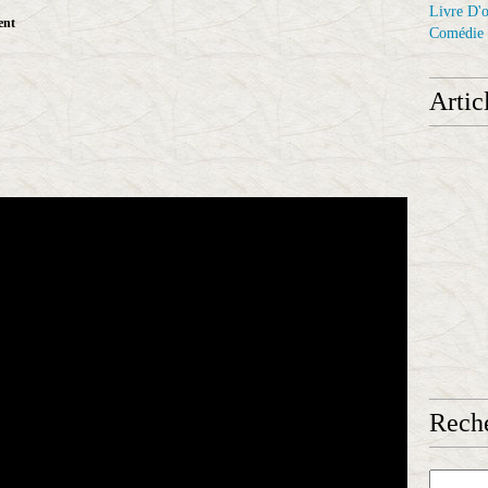
Livre D'o
ent
Comédie
Artic
Reche