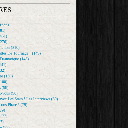
RES
(686)
81)
461)
276)
iction
(210)
ttes De Tournage !
(149)
Dramatique
(148)
141)
32)
ue
(130)
100)
s
(98)
z-Vous
(96)
vec Les Stars ! Les Interviews
(89)
sons Phare !
(79)
79)
(77)
7)
e
(55)