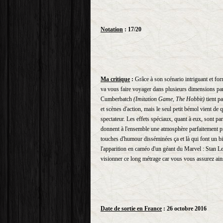
Notation
: 17/20
Ma critique
:
Grâce à son scénario intriguant et fo
va vous faire voyager dans plusieurs dimensions paral
Cumberbatch
(Imitation Game, The Hobbit)
tient pa
et scènes d'action, mais le seul petit bémol vient d
spectateur. Les effets spéciaux, quant à eux, sont par
donnent à l'ensemble une atmosphère parfaitement pro
touches d'humour disséminées ça et là qui font un bi
l'apparition en caméo d'un géant du Marvel : Stan Le
visionner ce long métrage car vous vous assurez ains
Date de sortie en France
: 26 octobre 2016