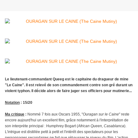
Le lieutenant-commandant Queeg est le capitaine du dragueur de mine
"Le Caine". Il est relevé de son commandement contre son gré durant un
violent typhon. Il décide alors de faire juger ses officiers pour mutinerie...
Notation
: 15/20
Ma critique
:
Nommé 7 fois aux Oscars 1955, "
Ouragan sur le Caine
" reste
encore aujourd'hui un excellent film, grâce notamment à l'interprétation de
son interprète principal : Humphrey Bogart (
African
Queen, Casablanca
).
L'intrigue est distillée petit à petit et l'intérêt des spectateurs pour les
personnages secondaires ne fait que réhausser le niveau du film. L'action