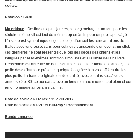
coûte…
Notation
: 14/20
Ma critique
:
Destiné aux plus jeunes, ce long métrage aura tout pour les
séduire, même s'il est tout de même trop enfantin pour un public plus âgé.
L'histoire est sympathique et gentillette, et l'on suit les réincarnations de
Bailey avec tendresse, sans pour cela être transcendé d'émotions. En effet,
ces dernières ne sont présentes que lors des décès des chiens et les
intrigues par elles-mêmes sont trop simplistes et à la limite de la naïveté.
L'ensemble est abreuvé de bons sentiments, de fleur bleue et d'amour, et la
petite dose d'humour présente quelquefois grâce à la voix off fera rire les
plus petits. La bande originale est de qualité, avec certains succès des
années 70 et 80, ce qui parachève un long métrage mignon tout plein et qui
rend hommage à nos amis canins.
Date de sortie en France
: 19 avril 2017
Date de sortie en DVD et Blu-Ray
: Prochainement
Bande-annonce
: