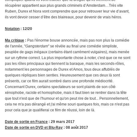
récupérer appartient aux plus grands criminels d’Amsterdam…Très vite
Ruben, Durex et Nora vont comprendre que pour retrouver leur vie d’avant,
ils vont devoir cesser d’être des blaireaux, pour devenir de vrais héros.
Notation
: 12/20
Ma critique
:
Pas l'énorme bouse annoncée, mais pas non plus la comédie
de l'année, "
Gangsterdam
" se révèle au final une comédie simpliste,
peuplée de gags inégaux (certains étant carrément vulgaires), mais menée
sur un rythme correct. La plus importante chose à noter, c'est que ce ne sont
pas les rôles principaux qui tiennent la baraque, mais les seconds-rôles,
notamment les personnages de Durex et Amos, tous deux affublés de
quelques répliques bien senties. Heureusement que ces deux là sont
présents, car ce film aurait sombré dans une profonde médiocrité.
Concernant Durex, certains spectateurs se sont plaints de son côté
xénophobe, raciste et homophobe, mais il faut bien se rentrer dans la tête
que tout n'est que de l'humour et qu'on peut rire de tout... Personnellement,
cela ne m'a pas dérangé et j'ai même souri quelques fois, mais ce n'est pas
pour cela que je qualifierai ce film de réussi, loin de là.
Date de sortie en France
: 29 mars 2017
Date de sortie en DVD et Blu-Ray
: 08 août 2017