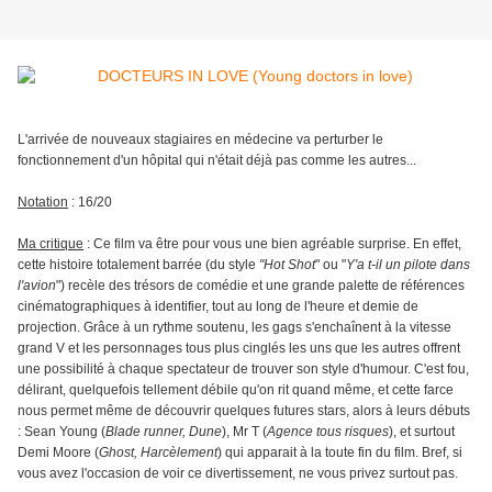
L'arrivée de nouveaux stagiaires en médecine va perturber le
fonctionnement d'un hôpital qui n'était déjà pas comme les autres...
Notation
: 16/20
Ma critique
: Ce film va être pour vous une bien agréable surprise. En effet,
cette histoire totalement barrée (du style
"Hot Shot
" ou "
Y'a t-il un pilote dans
l'avion
") recèle des trésors de comédie et une grande palette de références
cinématographiques à identifier, tout au long de l'heure et demie de
projection. Grâce à un rythme soutenu, les gags s'enchaînent à la vitesse
grand V et les personnages tous plus cinglés les uns que les autres offrent
une possibilité à chaque spectateur de trouver son style d'humour. C'est fou,
délirant, quelquefois tellement débile qu'on rit quand même, et cette farce
nous permet même de découvrir quelques futures stars, alors à leurs débuts
: Sean Young (
Blade runner, Dune
), Mr T (
Agence tous risques
), et surtout
Demi Moore (
Ghost, Harcèlement
) qui apparait à la toute fin du film. Bref, si
vous avez l'occasion de voir ce divertissement, ne vous privez surtout pas.