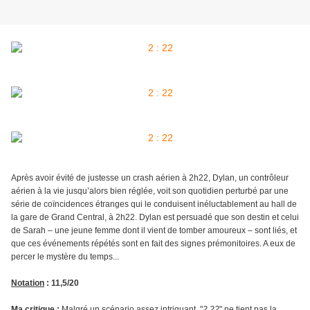
Après avoir évité de justesse un crash aérien à 2h22, Dylan, un contrôleur
aérien à la vie jusqu’alors bien réglée, voit son quotidien perturbé par une
série de coïncidences étranges qui le conduisent inéluctablement au hall de
la gare de Grand Central, à 2h22. Dylan est persuadé que son destin et celui
de Sarah – une jeune femme dont il vient de tomber amoureux – sont liés, et
que ces événements répétés sont en fait des signes prémonitoires. A eux de
percer le mystère du temps...
Notation
: 11,5/20
Ma critique
:
Malgré un scénario assez intriguant, "
2.22
" ne tient pas la