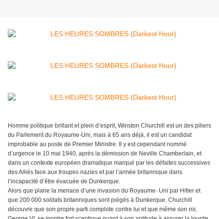
Homme politique brillant et plein d’esprit, Winston Churchill est un des piliers
du Parlement du Royaume-Uni, mais à 65 ans déjà, il est un candidat
improbable au poste de Premier Ministre. Il y est cependant nommé
d’urgence le 10 mai 1940, après la démission de Neville Chamberlain, et
dans un contexte européen dramatique marqué par les défaites successives
des Alliés face aux troupes nazies et par l’armée britannique dans
l’incapacité d’être évacuée de Dunkerque.
Alors que plane la menace d’une invasion du Royaume- Uni par Hitler et
que 200 000 soldats britanniques sont piégés à Dunkerque, Churchill
découvre que son propre parti complote contre lui et que même son roi,
George VI, se montre fort sceptique quant à son aptitude à assurer la lourde