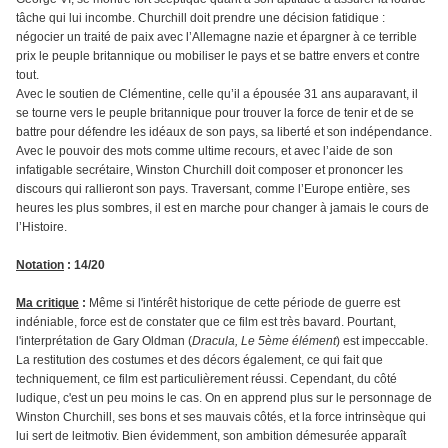
tâche qui lui incombe. Churchill doit prendre une décision fatidique :
négocier un traité de paix avec l’Allemagne nazie et épargner à ce terrible
prix le peuple britannique ou mobiliser le pays et se battre envers et contre
tout.
Avec le soutien de Clémentine, celle qu’il a épousée 31 ans auparavant, il
se tourne vers le peuple britannique pour trouver la force de tenir et de se
battre pour défendre les idéaux de son pays, sa liberté et son indépendance.
Avec le pouvoir des mots comme ultime recours, et avec l’aide de son
infatigable secrétaire, Winston Churchill doit composer et prononcer les
discours qui rallieront son pays. Traversant, comme l’Europe entière, ses
heures les plus sombres, il est en marche pour changer à jamais le cours de
l’Histoire.
Notation
: 14/20
Ma critique
:
Même si l'intérêt historique de cette période de guerre est
indéniable, force est de constater que ce film est très bavard. Pourtant,
l'interprétation de Gary Oldman (
Dracula, Le 5ème élément
) est impeccable.
La restitution des costumes et des décors également, ce qui fait que
techniquement, ce film est particulièrement réussi. Cependant, du côté
ludique, c'est un peu moins le cas. On en apprend plus sur le personnage de
Winston Churchill, ses bons et ses mauvais côtés, et la force intrinsèque qui
lui sert de leitmotiv. Bien évidemment, son ambition démesurée apparaît