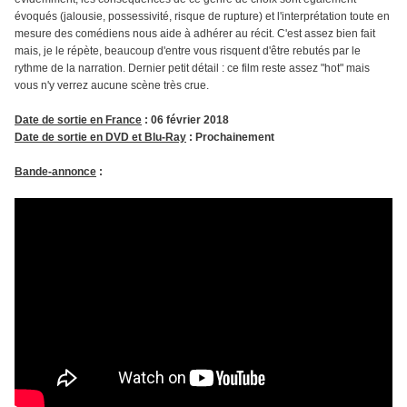
évoqués (jalousie, possessivité, risque de rupture) et l'interprétation toute en
mesure des comédiens nous aide à adhérer au récit. C'est assez bien fait
mais, je le répète, beaucoup d'entre vous risquent d'être rebutés par le
rythme de la narration. Dernier petit détail : ce film reste assez "hot" mais
vous n'y verrez aucune scène très crue.
Date de sortie en France
: 06 février 2018
Date de sortie en DVD et Blu-Ray
: Prochainement
Bande-annonce
: