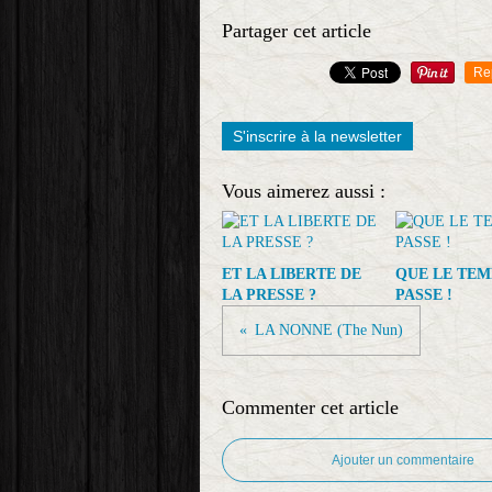
Partager cet article
Re
S'inscrire à la newsletter
Vous aimerez aussi :
ET LA LIBERTE DE
QUE LE TEM
LA PRESSE ?
PASSE !
LA NONNE (The Nun)
Commenter cet article
Ajouter un commentaire