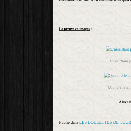
La preuve en images
:
L'assaillant p
Quand elle atte
A bientô
Publié dans
LES BOULETTES DE TOUR