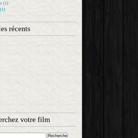
r
(1)
(1)
les récents
rchez votre film