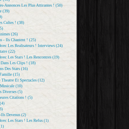
s-Annonces Les Plus Attirantes !
(50)
e
(39)
9)
s Cultes !
(38)
5)
Animes
(26)
s - Ils Chantent !
(25)
vec Les Realisateurs ! Interviews
(24)
aire
(22)
vec Les Stars ! Les Rencontres
(19)
 Dans Les Clips !
(18)
ms Des Stars
(16)
Famille
(15)
 Theatre Et Spectacles
(12)
Musicale
(10)
s Diverses
(5)
eures Citations !
(5)
(4)
3)
-Ils Devenus
(2)
vec Les Stars ! Les Refus
(1)
1)