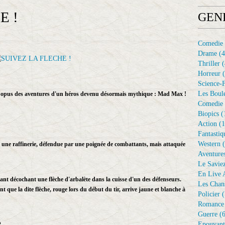
E !
GEN
Comedie
Drame
(4
Thriller
(
Horreur
(
Science-F
Les Boule
ond opus des aventures d'un héros devenu désormais mythique : Mad Max !
Comedie 
Biopics
(
Action
(1
Fantastiq
Western
(
 une raffinerie, défendue par une poignée de combattants, mais attaquée
Aventure
Le Savie
En Live A
ant décochant une flèche d'arbalète dans la cuisse d'un des défenseurs.
Les Chan
nt que la dite flèche, rouge lors du début du tir, arrive jaune et blanche à
Policier
(
Romance
Guerre
(6
Epouvant
?