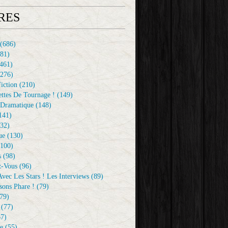
RES
(686)
81)
461)
276)
iction
(210)
ttes De Tournage !
(149)
Dramatique
(148)
141)
32)
ue
(130)
100)
s
(98)
z-Vous
(96)
vec Les Stars ! Les Interviews
(89)
sons Phare !
(79)
79)
(77)
7)
e
(55)