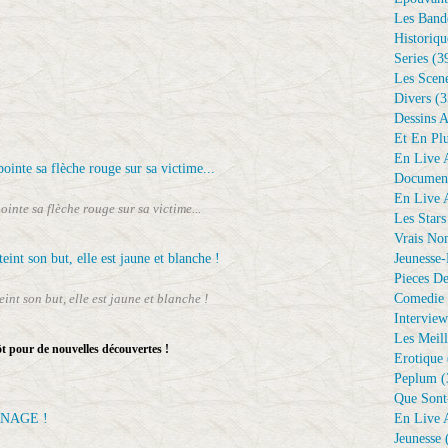
Les Bande
Historiqu
Series
(3
Les Scene
Divers
(3
Dessins 
Et En Plu
En Live A
Document
En Live A
ointe sa flèche rouge sur sa victime...
Les Stars
Vrais No
Jeunesse-
Pieces De
Comedie 
int son but, elle est jaune et blanche !
Interview
Les Meill
t pour de nouvelles découvertes !
Erotique
Peplum
(
Que Sont
NAGE !
En Live A
Jeunesse
(