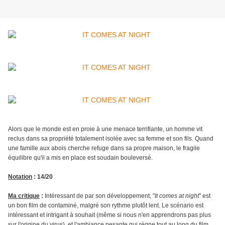
Alors que le monde est en proie à une menace terrifiante, un homme vit
reclus dans sa propriété totalement isolée avec sa femme et son fils. Quand
une famille aux abois cherche refuge dans sa propre maison, le fragile
équilibre qu'il a mis en place est soudain bouleversé.
Notation
: 14/20
Ma critique
:
Intéressant de par son développement, "
It comes at night
" est
un bon film de contaminé, malgré son rythme plutôt lent. Le scénario est
intéressant et intrigant à souhait (même si nous n'en apprendrons pas plus
sur l'origine du virus), et l'ambiance pesante qui règne tout au long du film