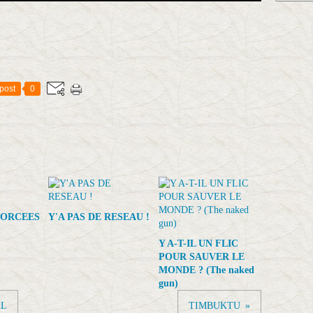
post
0
FORCEES
Y'A PAS DE RESEAU !
Y A-T-IL UN FLIC
POUR SAUVER LE
MONDE ? (The naked
gun)
AL
TIMBUKTU