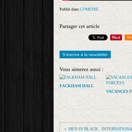
Publié dans
COMEDIE
Partager cet article
Re
S'inscrire à la newsletter
Vous aimerez aussi :
FACKHAM HALL
VACANCES 
MEN IN BLACK : INTERNATION