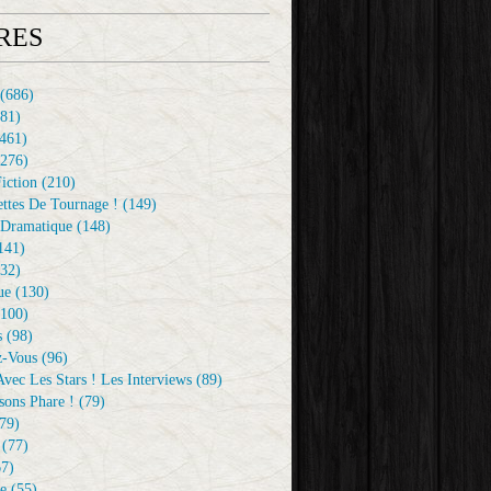
RES
(686)
81)
461)
276)
iction
(210)
ttes De Tournage !
(149)
Dramatique
(148)
141)
32)
ue
(130)
100)
s
(98)
z-Vous
(96)
vec Les Stars ! Les Interviews
(89)
sons Phare !
(79)
79)
(77)
7)
e
(55)