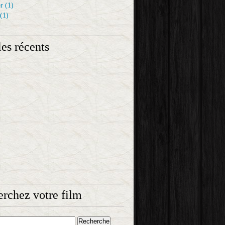
r
(1)
(1)
les récents
rchez votre film