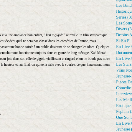
Les Bande
Historiqu
Series
(3
Les Scene
Divers
(3
Dessins 
 et à une ambiance bon enfant, "
Just a gigolo
" se révèle un film sympathique
Et En Plu
ent évident qu'il ne sera pas classé dans les comédies de l'année, mais
En Live A
 passer une bonne soirée à un public désireux de se changer les idées. Quelques
Document
iments/humour fonctionne toujours dans ce genre de long métrage. Kad Merad
En Live A
oeur joie dans son rôle de gigolo vieillissant et ringard et on ne boude pas notre
Les Stars
 la hauteur et, au final, on quitte la salle avec le sourire, ce que, finalement, nous
Vrais No
Jeunesse-
Pieces De
Comedie 
Interview
Les Meill
Erotique
Peplum
(
9
Que Sont
En Live A
Jeunesse
(