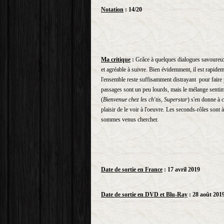
Notation
: 14/20
Ma critique
:
Grâce à quelques dialogues savoureux
et agréable à suivre. Bien évidemment, il est rapidem
l'ensemble reste suffisamment distrayant pour faire
passages sont un peu lourds, mais le mélange sent
(
Bienvenue chez les ch'tis, Superstar
) s'en donne à c
plaisir de le voir à l'oeuvre. Les seconds-rôles sont à
sommes venus chercher.
Date de sortie en France
: 17 avril 2019
Date de sortie en DVD et Blu-Ray
: 28 août 201