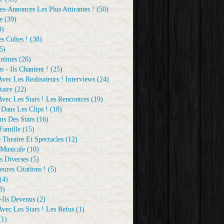
s-Annonces Les Plus Attirantes !
(50)
e
(39)
9)
s Cultes !
(38)
5)
Animes
(26)
s - Ils Chantent !
(25)
vec Les Realisateurs ! Interviews
(24)
aire
(22)
vec Les Stars ! Les Rencontres
(19)
 Dans Les Clips !
(18)
ms Des Stars
(16)
Famille
(15)
 Theatre Et Spectacles
(12)
Musicale
(10)
s Diverses
(5)
eures Citations !
(5)
(4)
3)
-Ils Devenus
(2)
vec Les Stars ! Les Refus
(1)
1)