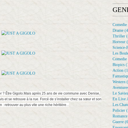
GEN
Comedie
Drame
(4
Thriller
(
Horreur
(
Science-F
Les Boule
Comedie 
Biopics
(
Action
(1
Fantastiq
Western
(
Aventure
Le Savie
ler ? Être Gigolo.Mais après 25 ans de vie commune avec Denise,
En Live A
is et se retrouve à la rue. Forcé de s’installer chez sa sœur et son
Les Chan
: retrouver au plus vite une riche héritière...
Policier
(
Romance
Guerre
(6
Epouvant