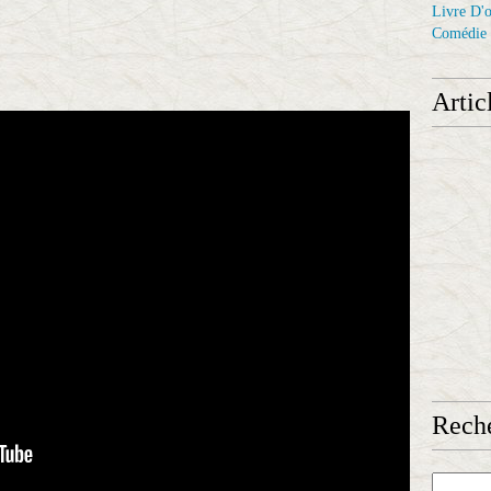
Livre D'o
Comédie
Artic
Reche