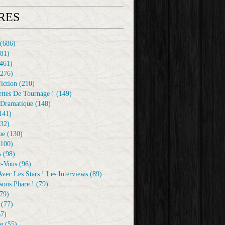
RES
(686)
81)
461)
276)
iction
(210)
ttes De Tournage !
(149)
Dramatique
(148)
141)
32)
ue
(130)
100)
s
(98)
z-Vous
(96)
vec Les Stars ! Les Interviews
(89)
sons Phare !
(79)
79)
(77)
7)
e
(55)