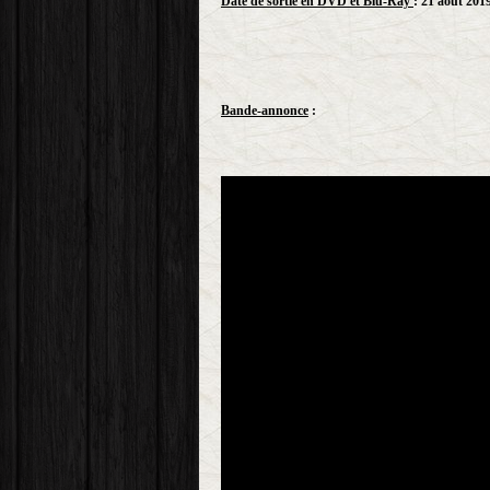
Date de sortie en DVD et Blu-Ray
: 21 août 201
Bande-annonce
: