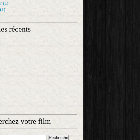
r
(1)
(1)
les récents
rchez votre film