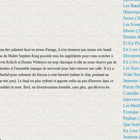
Les Bande
Historiqu
Series
(3
Les Scene
Divers
(3
Dessins 
Et En Plu
En Live A
u être joliment lissé en terme d'image, il n'en demeure pas moins très banal
Document
ue du Maître Stephen King possède tous les ingrédients pour vous scotcher à
En Live A
evin Kölsch et Dennis Widmyer est trop classique et elle ne nous réserve pas de
Les Stars
endus et l'ensemble manque de nervosité pour faire stresser une salle. Il n'y a
Vrais No
Rachel pour redonner du frisson à cette histoire (même le chat, pourtant au
Jeunesse-
que très peu). Le final est plus rythmé et apporte enfin un peu d'horreur dans ce
Pieces De
oublier le reste. Bref, un divertissement honnête, sans plus, qui décevra les
Comedie 
Interview
Les Meill
Erotique
Peplum
(
Que Sont
En Live A
Jeunesse
(