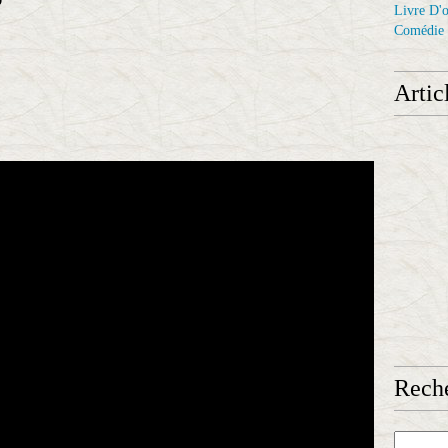
9
Livre D'o
Comédie
Artic
Reche