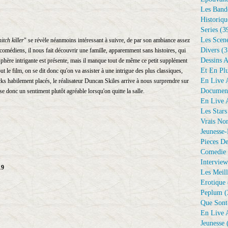
Les Bande
Historiqu
Series
(3
Les Scene
itch killer
" se révèle néanmoins intéressant à suivre, de par son ambiance assez
Divers
(3
 comédiens, il nous fait découvrir une famille, apparemment sans histoires, qui
Dessins 
phère intrigante est présente, mais il manque tout de même ce petit supplément
Et En Plu
ut le film, on se dit donc qu'on va assister à une intrigue des plus classiques,
En Live A
ks habilement placés, le réalisateur Duncan Skiles arrive à nous surprendre sur
Document
sse donc un sentiment plutôt agréable lorsqu'on quitte la salle.
En Live A
Les Stars
Vrais No
Jeunesse-
Pieces De
Comedie 
Interview
19
Les Meill
Erotique
Peplum
(
Que Sont
En Live A
Jeunesse
(