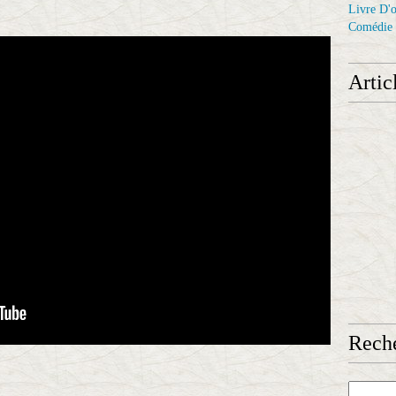
Livre D'o
Comédie
Artic
Reche