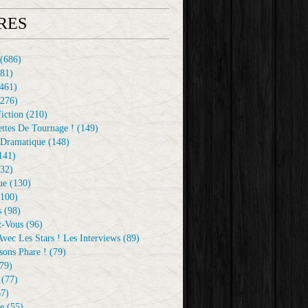
RES
(686)
81)
461)
276)
iction
(210)
ttes De Tournage !
(149)
Dramatique
(148)
141)
32)
ue
(130)
100)
s
(98)
z-Vous
(96)
vec Les Stars ! Les Interviews
(89)
sons Phare !
(79)
79)
(77)
7)
e
(55)