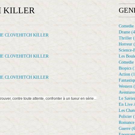
 KILLER
GEN
Comedie
Drame
(4
Thriller
(
Horreur
(
Science-F
Les Boule
Comedie 
Biopics
(
Action
(1
Fantastiq
Western
(
Aventure
Le Savie
ouver, contre toute attente, confronter à un tueur en série...
En Live A
Les Chan
Policier
(
Romance
Guerre
(6
Epouvant