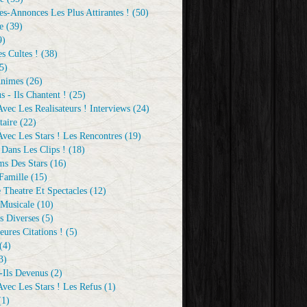
s-Annonces Les Plus Attirantes !
(50)
e
(39)
9)
s Cultes !
(38)
5)
Animes
(26)
s - Ils Chantent !
(25)
vec Les Realisateurs ! Interviews
(24)
aire
(22)
vec Les Stars ! Les Rencontres
(19)
 Dans Les Clips !
(18)
ms Des Stars
(16)
Famille
(15)
 Theatre Et Spectacles
(12)
Musicale
(10)
s Diverses
(5)
eures Citations !
(5)
(4)
3)
-Ils Devenus
(2)
vec Les Stars ! Les Refus
(1)
1)