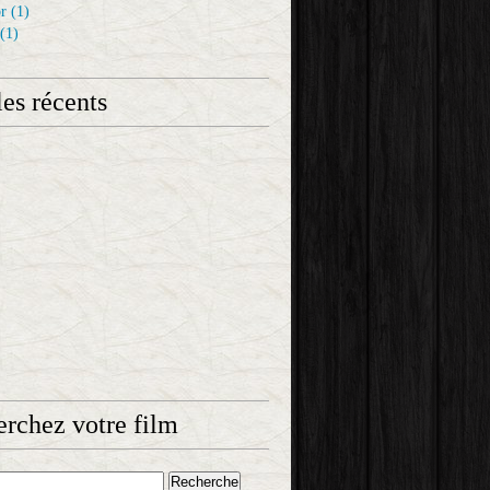
r
(1)
(1)
les récents
rchez votre film