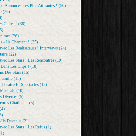
s-Annonces Les Plus Attirantes !
(50)
e
(39)
9)
s Cultes !
(38)
5)
Animes
(26)
s - Ils Chantent !
(25)
vec Les Realisateurs ! Interviews
(24)
aire
(22)
vec Les Stars ! Les Rencontres
(19)
 Dans Les Clips !
(18)
ms Des Stars
(16)
Famille
(15)
 Theatre Et Spectacles
(12)
Musicale
(10)
s Diverses
(5)
eures Citations !
(5)
(4)
3)
-Ils Devenus
(2)
vec Les Stars ! Les Refus
(1)
1)