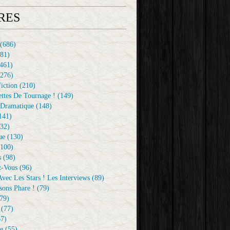
RES
(686)
81)
461)
276)
iction
(210)
ttes De Tournage !
(149)
Dramatique
(148)
141)
32)
ue
(130)
100)
s
(98)
z-Vous
(96)
vec Les Stars ! Les Interviews
(89)
sons Phare !
(79)
79)
(77)
7)
e
(55)