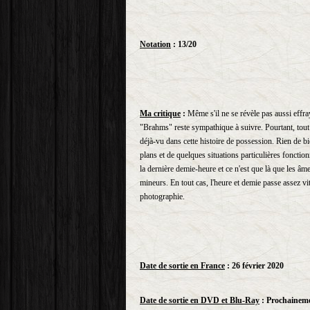
Notation
: 13/20
Ma critique
:
Même s'il ne se révèle pas aussi effr
"Brahms" reste sympathique à suivre. Pourtant, tout e
déjà-vu dans cette histoire de possession. Rien de bi
plans et de quelques situations particulières fonctio
la dernière demie-heure et ce n'est que là que les âm
mineurs. En tout cas, l'heure et demie passe assez vi
photographie.
Date de sortie en France
: 26 février 2020
Date de sortie en DVD et Blu-Ray
: Prochainem