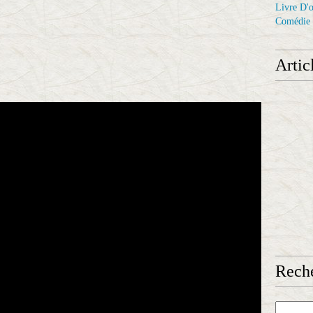
Livre D'o
Comédie
Artic
Reche