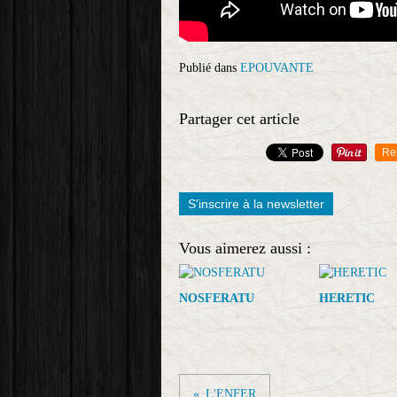
Publié dans
EPOUVANTE
Partager cet article
Re
S'inscrire à la newsletter
Vous aimerez aussi :
NOSFERATU
HERETIC
L'ENFER