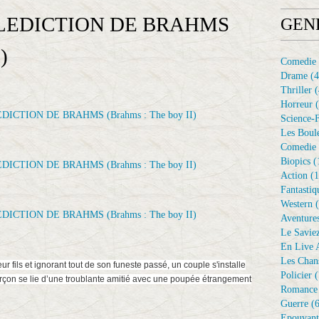
ALEDICTION DE BRAHMS
GEN
)
Comedie
Drame
(4
Thriller
(
Horreur
(
Science-F
Les Boule
Comedie 
Biopics
(
Action
(1
Fantastiq
Western
(
Aventure
Le Savie
En Live A
Les Chan
fils et ignorant tout de son funeste passé, un couple s'installe
Policier
(
arçon se lie d’une troublante amitié avec une poupée étrangement
Romance
Guerre
(6
Epouvant