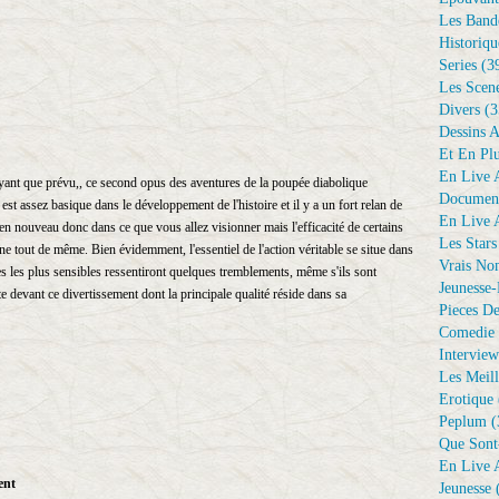
Les Bande
Historiqu
Series
(3
Les Scene
Divers
(3
Dessins 
Et En Plu
En Live A
ayant que prévu,, ce second opus des aventures de la poupée diabolique
Document
st assez basique dans le développement de l'histoire et il y a un fort relan de
En Live A
en nouveau donc dans ce que vous allez visionner mais l'efficacité de certains
Les Stars
nne tout de même. Bien évidemment, l'essentiel de l'action véritable se situe dans
Vrais No
es les plus sensibles ressentiront quelques tremblements, même s'ils sont
Jeunesse-
te devant ce divertissement dont la principale qualité réside dans sa
Pieces De
Comedie 
Interview
Les Meill
Erotique
Peplum
(
Que Sont
En Live A
ent
Jeunesse
(