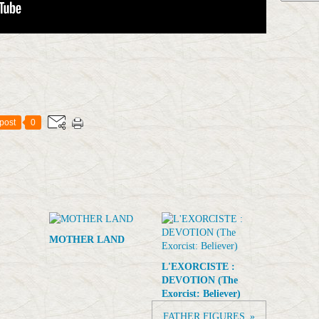
post
0
MOTHER LAND
L'EXORCISTE :
DEVOTION (The
Exorcist: Believer)
FATHER FIGURES