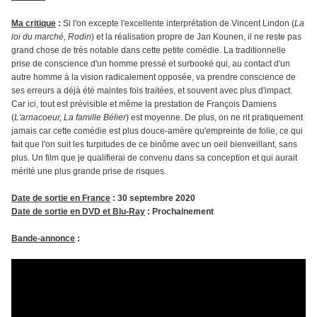
Ma critique
:
Si l'on excepte l'excellente interprétation de Vincent Lindon (
La
loi du marché, Rodin
) et la réalisation propre de Jan Kounen, il ne reste pas
grand chose de très notable dans cette petite comédie. La traditionnelle
prise de conscience d'un homme pressé et surbooké qui, au contact d'un
autre homme à la vision radicalement opposée, va prendre conscience de
ses erreurs a déjà été maintes fois traitées, et souvent avec plus d'impact.
Car ici, tout est prévisible et même la prestation de François Damiens
(
L'arnacoeur, La famille Bélier
) est moyenne. De plus, on ne rit pratiquement
jamais car cette comédie est plus douce-amère qu'empreinte de folie, ce qui
fait que l'on suit les turpitudes de ce binôme avec un oeil bienveillant, sans
plus. Un film que je qualifierai de convenu dans sa conception et qui aurait
mérité une plus grande prise de risques.
Date de sortie en France
: 30 septembre 2020
Date de sortie en DVD et Blu-Ray
: Prochainement
Bande-annonce
: