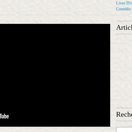
Livre D'o
Comédie
Artic
Reche