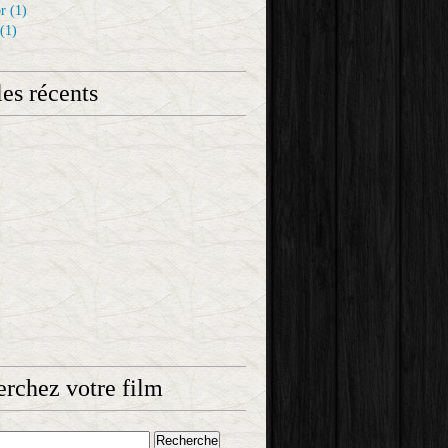
r
(1)
(1)
les récents
rchez votre film