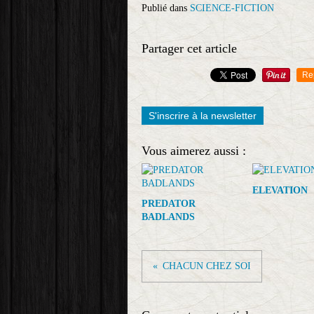
Publié dans
SCIENCE-FICTION
Partager cet article
Re
S'inscrire à la newsletter
Vous aimerez aussi :
ELEVATION
PREDATOR
BADLANDS
CHACUN CHEZ SOI