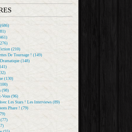
RES
(686)
81)
461)
276)
iction
(210)
ttes De Tournage !
(149)
Dramatique
(148)
141)
32)
ue
(130)
100)
s
(98)
z-Vous
(96)
vec Les Stars ! Les Interviews
(89)
sons Phare !
(79)
79)
(77)
7)
e
(55)