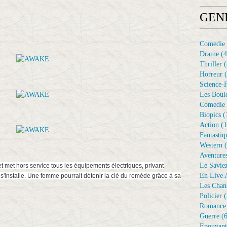
GEN
Comedie
Drame
(4
Thriller
(
Horreur
(
Science-F
Les Boule
Comedie 
Biopics
(
Action
(1
Fantastiq
Western
(
Aventure
Le Savie
 met hors service tous les équipements électriques, privant
En Live A
installe. Une femme pourrait détenir la clé du remède grâce à sa
Les Chan
Policier
(
Romance
Guerre
(6
Epouvant