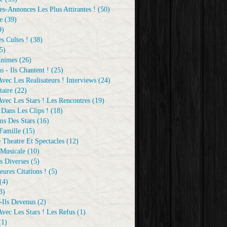
s-Annonces Les Plus Attirantes !
(50)
e
(39)
9)
s Cultes !
(38)
5)
Animes
(26)
s - Ils Chantent !
(25)
vec Les Realisateurs ! Interviews
(24)
aire
(22)
vec Les Stars ! Les Rencontres
(19)
 Dans Les Clips !
(18)
ms Des Stars
(16)
Famille
(15)
 Theatre Et Spectacles
(12)
Musicale
(10)
s Diverses
(5)
eures Citations !
(5)
(4)
3)
-Ils Devenus
(2)
vec Les Stars ! Les Refus
(1)
1)