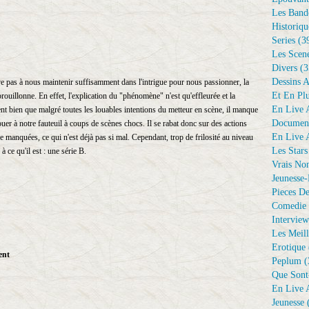
Les Bande
Historiqu
Series
(3
Les Scene
Divers
(3
Dessins 
ive pas à nous maintenir suffisamment dans l'intrigue pour nous passionner, la
Et En Plu
 brouillonne. En effet, l'explication du "phénomène" n'est qu'effleurée et la
En Live A
ent bien que malgré toutes les louables intentions du metteur en scène, il manque
Document
uer à notre fauteuil à coups de scènes chocs. Il se rabat donc sur des actions
En Live A
e manquées, ce qui n'est déjà pas si mal. Cependant, trop de frilosité au niveau
Les Stars
 ce qu'il est : une série B.
Vrais No
Jeunesse-
Pieces De
Comedie 
Interview
Les Meill
Erotique
ent
Peplum
(
Que Sont
En Live A
Jeunesse
(