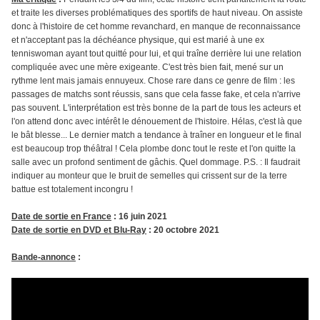
et traite les diverses problématiques des sportifs de haut niveau. On assiste
donc à l'histoire de cet homme revanchard, en manque de reconnaissance
et n'acceptant pas la déchéance physique, qui est marié à une ex
tenniswoman ayant tout quitté pour lui, et qui traîne derrière lui une relation
compliquée avec une mère exigeante. C'est très bien fait, mené sur un
rythme lent mais jamais ennuyeux. Chose rare dans ce genre de film : les
passages de matchs sont réussis, sans que cela fasse fake, et cela n'arrive
pas souvent. L'interprétation est très bonne de la part de tous les acteurs et
l'on attend donc avec intérêt le dénouement de l'histoire. Hélas, c'est là que
le bât blesse... Le dernier match a tendance à traîner en longueur et le final
est beaucoup trop théâtral ! Cela plombe donc tout le reste et l'on quitte la
salle avec un profond sentiment de gâchis. Quel dommage. P.S. : Il faudrait
indiquer au monteur que le bruit de semelles qui crissent sur de la terre
battue est totalement incongru !
Date de sortie en France
: 16 juin 2021
Date de sortie en DVD et Blu-Ray
: 20 octobre 2021
Bande-annonce
: