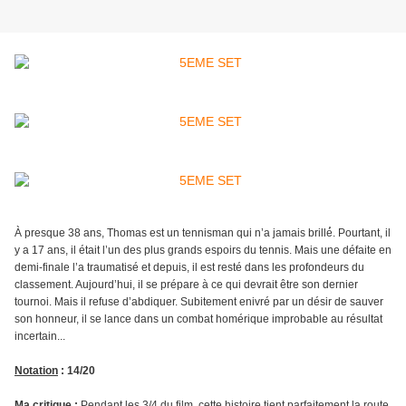
À presque 38 ans, Thomas est un tennisman qui n’a jamais brillé́. Pourtant, il
y a 17 ans, il était l’un des plus grands espoirs du tennis. Mais une défaite en
demi-finale l’a traumatisé et depuis, il est resté dans les profondeurs du
classement. Aujourd’hui, il se prépare à ce qui devrait être son dernier
tournoi. Mais il refuse d’abdiquer. Subitement enivré par un désir de sauver
son honneur, il se lance dans un combat homérique improbable au résultat
incertain...
Notation
: 14/20
Ma critique
:
Pendant les 3/4 du film, cette histoire tient parfaitement la route