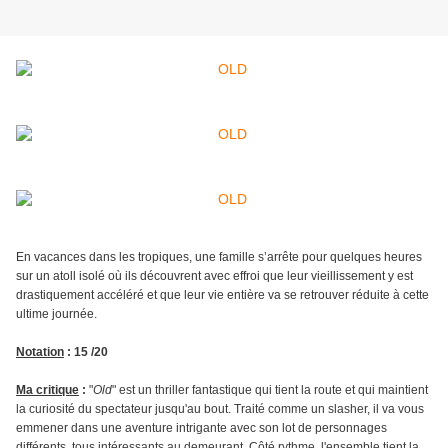
En vacances dans les tropiques, une famille s’arrête pour quelques heures
sur un atoll isolé où ils découvrent avec effroi que leur vieillissement y est
drastiquement accéléré et que leur vie entière va se retrouver réduite à cette
ultime journée.
Notation
: 15 /20
Ma critique
:
"
Old
" est un thriller fantastique qui tient la route et qui maintient
la curiosité du spectateur jusqu'au bout. Traité comme un slasher, il va vous
emmener dans une aventure intrigante avec son lot de personnages
différents, tous intéressants au demeurant. Côté rythme, l'ensemble tient la