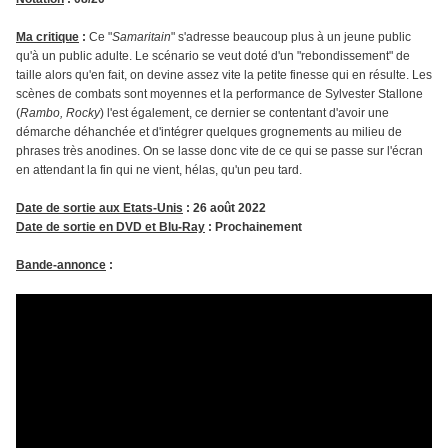
Ma critique
:
Ce "
Samaritain
" s'adresse beaucoup plus à un jeune public
qu'à un public adulte. Le scénario se veut doté d'un "rebondissement" de
taille alors qu'en fait, on devine assez vite la petite finesse qui en résulte. Les
scènes de combats sont moyennes et la performance de Sylvester Stallone
(
Rambo, Rocky
) l'est également, ce dernier se contentant d'avoir une
démarche déhanchée et d'intégrer quelques grognements au milieu de
phrases très anodines. On se lasse donc vite de ce qui se passe sur l'écran
en attendant la fin qui ne vient, hélas, qu'un peu tard.
Date de sortie aux Etats-Unis
: 26 août 2022
Date de sortie en DVD et Blu-Ray
: Prochainement
Bande-annonce
: