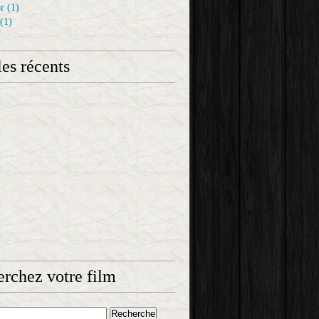
r
(1)
(1)
les récents
rchez votre film