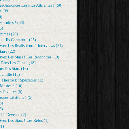
s-Annonces Les Plus Attirantes !
(50)
e
(39)
9)
s Cultes !
(38)
5)
Animes
(26)
s - Ils Chantent !
(25)
vec Les Realisateurs ! Interviews
(24)
aire
(22)
vec Les Stars ! Les Rencontres
(19)
 Dans Les Clips !
(18)
ms Des Stars
(16)
Famille
(15)
 Theatre Et Spectacles
(12)
Musicale
(10)
s Diverses
(5)
eures Citations !
(5)
(4)
3)
-Ils Devenus
(2)
vec Les Stars ! Les Refus
(1)
1)