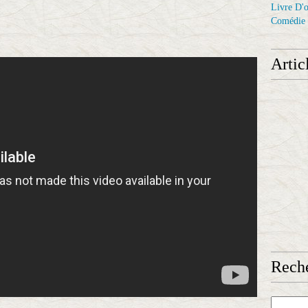
Livre D'o
Comédie
Artic
Reche