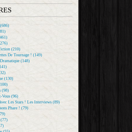
RES
(686)
81)
461)
276)
iction
(210)
ttes De Tournage !
(149)
Dramatique
(148)
141)
32)
ue
(130)
100)
s
(98)
z-Vous
(96)
vec Les Stars ! Les Interviews
(89)
sons Phare !
(79)
79)
(77)
7)
e
(55)