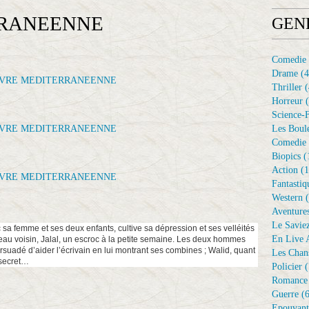
RRANEENNE
GEN
Comedie
Drame
(4
Thriller
(
Horreur
(
Science-F
Les Boule
Comedie 
Biopics
(
Action
(1
Fantastiq
Western
(
Aventure
Le Savie
 sa femme et ses deux enfants, cultive sa dépression et ses velléités
En Live A
uveau voisin, Jalal, un escroc à la petite semaine. Les deux hommes
ersuadé d’aider l’écrivain en lui montrant ses combines ; Walid, quant
Les Chan
t secret…
Policier
(
Romance
Guerre
(6
Epouvant