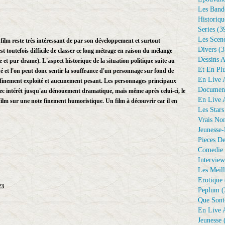
Les Bande
Historiqu
Series
(3
Les Scene
ilm reste très intéressant de par son développement et surtout
Divers
(3
st toutefois difficile de classer ce long métrage en raison du mélange
Dessins 
et pur drame). L'aspect historique de la situation politique suite au
Et En Plu
oqué et l'on peut donc sentir la souffrance d'un personnage sur fond de
En Live A
t finement exploité et aucunement pesant. Les personnages principaux
Document
 avec intérêt jusqu'au dénouement dramatique, mais même après celui-ci, le
En Live A
n film sur une note finement humoristique. Un film à découvrir car il en
Les Stars
Vrais No
Jeunesse-
Pieces De
Comedie 
Interview
Les Meill
Erotique
23
Peplum
(
Que Sont
En Live A
Jeunesse
(