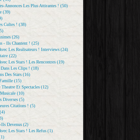
s-Annonces Les Plus Attirantes !
(50)
e
(39)
9)
s Cultes !
(38)
5)
Animes
(26)
s - Ils Chantent !
(25)
vec Les Realisateurs ! Interviews
(24)
aire
(22)
vec Les Stars ! Les Rencontres
(19)
 Dans Les Clips !
(18)
ms Des Stars
(16)
Famille
(15)
 Theatre Et Spectacles
(12)
Musicale
(10)
s Diverses
(5)
eures Citations !
(5)
(4)
3)
-Ils Devenus
(2)
vec Les Stars ! Les Refus
(1)
1)