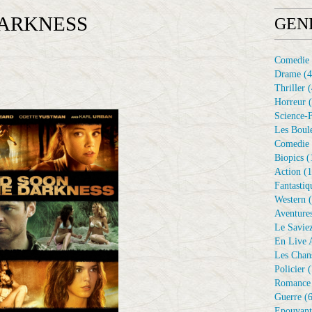
DARKNESS
GEN
Comedie
Drame
(4
Thriller
(
Horreur
(
Science-F
Les Boule
Comedie 
Biopics
(
Action
(1
Fantastiq
Western
(
Aventure
Le Savie
En Live A
Les Chan
Policier
(
Romance
Guerre
(6
Epouvant