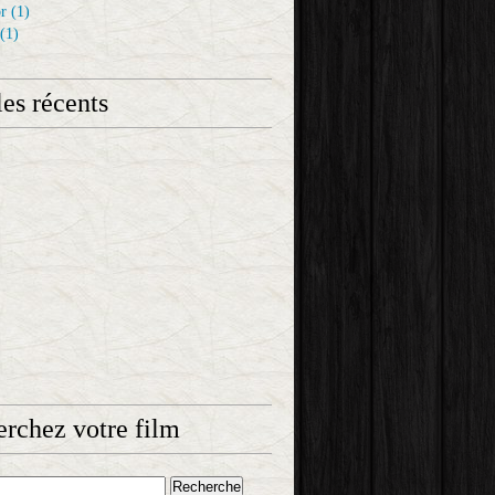
r
(1)
(1)
les récents
rchez votre film