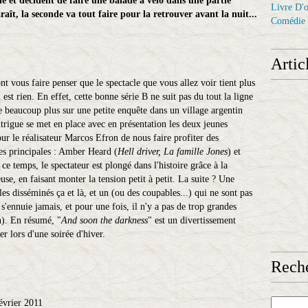
 et décident de faire une balade à vélo dans une partie
Livre D'o
aît, la seconde va tout faire pour la retrouver avant la nuit...
Comédie
Artic
 vous faire penser que le spectacle que vous allez voir tient plus
 est rien. En effet, cette bonne série B ne suit pas du tout la ligne
te beaucoup plus sur une petite enquête dans un village argentin
ntrigue se met en place avec en présentation les deux jeunes
ur le réalisateur Marcos Efron de nous faire profiter des
tes principales : Amber Heard (
Hell driver, La famille Jones
) et
 ce temps, le spectateur est plongé dans l'histoire grâce à la
use, en faisant monter la tension petit à petit. La suite ? Une
es disséminés ça et là, et un (ou des coupables...) qui ne sont pas
'ennuie jamais, et pour une fois, il n'y a pas de trop grandes
n). En résumé, "
And soon the darkness
" est un divertissement
ler lors d'une soirée d'hiver.
Reche
février 2011