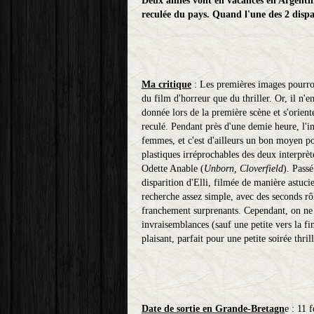
Deux amies vont en vacances en Argentine
reculée du pays. Quand l'une des 2 dispar
Ma critique
: Les premières images pourront
du film d'horreur que du thriller. Or, il n'en
donnée lors de la première scène et s'orien
reculé. Pendant près d'une demie heure, l'i
femmes, et c'est d'ailleurs un bon moyen po
plastiques irréprochables des deux interprè
Odette Anable (
Unborn, Cloverfield
). Passé
disparition d'Elli, filmée de manière astucie
recherche assez simple, avec des seconds rôl
franchement surprenants. Cependant, on ne s
invraisemblances (sauf une petite vers la fi
plaisant, parfait pour une petite soirée thril
Date de sortie en Grande-Bretagn
e : 11 