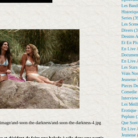
Les Bande
Historiqu
Series
(3
Les Scene
Divers
(3
Dessins 
Et En Plu
En Live A
Document
En Live A
Les Stars
Vrais No
Jeunesse-
Pieces De
Comedie 
Interview
Les Meill
Erotique
Peplum
(
Que Sont
En Live A
Jeunesse
(