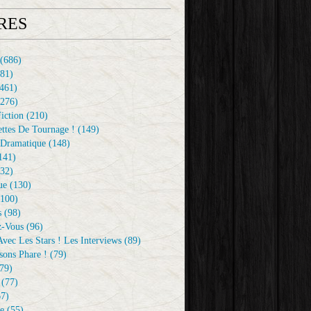
RES
(686)
81)
461)
276)
iction
(210)
ttes De Tournage !
(149)
Dramatique
(148)
141)
32)
ue
(130)
100)
s
(98)
z-Vous
(96)
vec Les Stars ! Les Interviews
(89)
sons Phare !
(79)
79)
(77)
7)
e
(55)