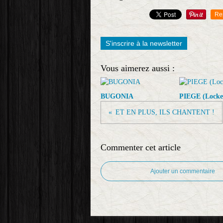
Re
S'inscrire à la newsletter
Vous aimerez aussi :
BUGONIA
PIEGE (Locke
ET EN PLUS, ILS CHANTENT !
Commenter cet article
Ajouter un commentaire