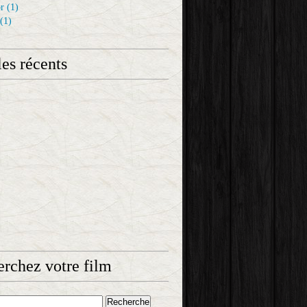
r
(1)
(1)
les récents
rchez votre film