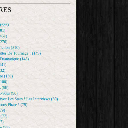
RES
(686)
81)
461)
276)
iction
(210)
ttes De Tournage !
(149)
Dramatique
(148)
141)
32)
ue
(130)
100)
s
(98)
z-Vous
(96)
vec Les Stars ! Les Interviews
(89)
sons Phare !
(79)
79)
(77)
7)
e
(55)