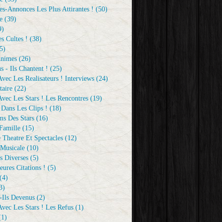
s-Annonces Les Plus Attirantes !
(50)
e
(39)
9)
s Cultes !
(38)
5)
Animes
(26)
s - Ils Chantent !
(25)
vec Les Realisateurs ! Interviews
(24)
aire
(22)
vec Les Stars ! Les Rencontres
(19)
 Dans Les Clips !
(18)
ms Des Stars
(16)
Famille
(15)
 Theatre Et Spectacles
(12)
Musicale
(10)
s Diverses
(5)
eures Citations !
(5)
(4)
3)
-Ils Devenus
(2)
vec Les Stars ! Les Refus
(1)
1)