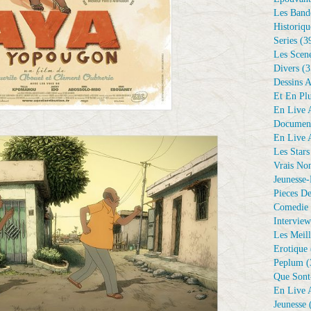
Les Bande
Historiqu
Series
(3
Les Scene
Divers
(3
Dessins 
Et En Plu
En Live A
Document
En Live A
Les Stars
Vrais No
Jeunesse-
Pieces De
Comedie 
Interview
Les Meill
Erotique
Peplum
(
Que Sont
En Live A
Jeunesse
(