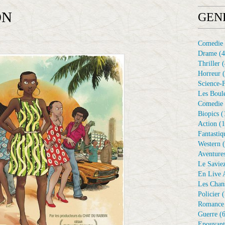
ON
GEN
Comedie
Drame
(4
Thriller
(
Horreur
(
Science-F
Les Boule
Comedie 
Biopics
(
Action
(1
Fantastiq
Western
(
Aventure
Le Savie
En Live A
Les Chan
Policier
(
Romance
Guerre
(6
Epouvant