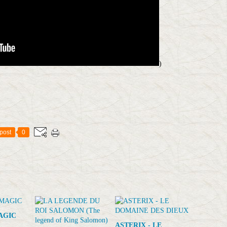
)
post
0
AGIC
ASTERIX - LE