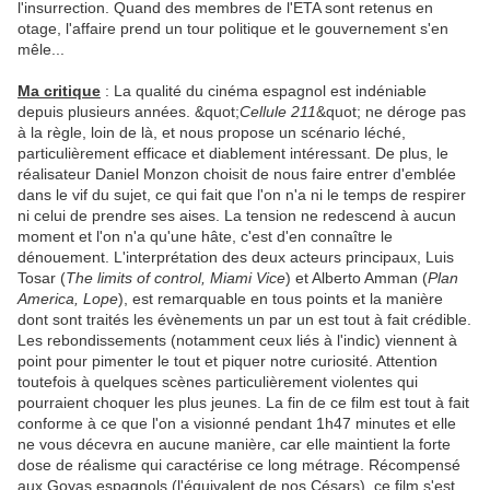
l'insurrection. Quand des membres de l'ETA sont retenus en
otage, l'affaire prend un tour politique et le gouvernement s'en
mêle...
Ma critique
: La qualité du cinéma espagnol est indéniable
depuis plusieurs années. &quot;
Cellule 211
&quot; ne déroge pas
à la règle, loin de là, et nous propose un scénario léché,
particulièrement efficace et diablement intéressant. De plus, le
réalisateur Daniel Monzon choisit de nous faire entrer d'emblée
dans le vif du sujet, ce qui fait que l'on n'a ni le temps de respirer
ni celui de prendre ses aises. La tension ne redescend à aucun
moment et l'on n'a qu'une hâte, c'est d'en connaître le
dénouement. L'interprétation des deux acteurs principaux, Luis
Tosar (
The limits of control, Miami Vice
) et Alberto Amman (
Plan
America, Lope
), est remarquable en tous points et la manière
dont sont traités les évènements un par un est tout à fait crédible.
Les rebondissements (notamment ceux liés à l'indic) viennent à
point pour pimenter le tout et piquer notre curiosité. Attention
toutefois à quelques scènes particulièrement violentes qui
pourraient choquer les plus jeunes. La fin de ce film est tout à fait
conforme à ce que l'on a visionné pendant 1h47 minutes et elle
ne vous décevra en aucune manière, car elle maintient la forte
dose de réalisme qui caractérise ce long métrage. Récompensé
aux Goyas espagnols (l'équivalent de nos Césars), ce film s'est