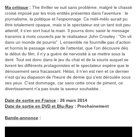
Ma critique
:
The thriller se suit sans problème, malgré le chassé
croisé imposé par les trois entités présentes dans l'aventure : le
journalisme, la politique et l'espionnage. Ce méli-mélo aurait pu
être totalement opaque, mais si le spectateur est un tant soit peu
attentif, il s'en sort haut la main. Il pourra donc saisir le message
transmis à mots couverts par le réalisateur John Crowley : "On vit
dans un monde de pourris". L ensemble ne fourmille pas d'action
et hormis le passage violent de l'attentat, que l'on découvre dès
le début du film, il n'y a guère de nervosité à se mettre sous la
dent. Tout est donc dans le jeu du chat et de la souris auquel se
livrent les différents protagonistes et le spectateur espère que le
dénouement sera fracassant. Hélas, il n'en est rien et ce dernier
n'est qu'au diapason de l'heure de demie qui s'est déroulée sous
ses yeux. C'est dommage, car sans cette once de piment, ce
divertissement n'a pas toute la saveur souhaitée...
Date de sortie en France
: 26 mars 2014
Date de sortie en DVD et Blu-Ray
: Prochainement
Bande-annonce
: