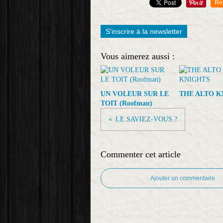
Re
S'inscrire à la newsletter
Vous aimerez aussi :
UN VOLEUR SUR LE
THE ALTO K
TOIT (Roofman)
LE SAVIEZ-VOUS ?
Commenter cet article
Ajouter un commentaire