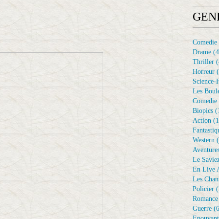
GEN
Comedie
Drame
(4
Thriller
(
Horreur
(
Science-F
Les Boule
Comedie 
Biopics
(
Action
(1
Fantastiq
Western
(
Aventure
Le Savie
En Live A
Les Chan
Policier
(
Romance
Guerre
(6
Epouvant