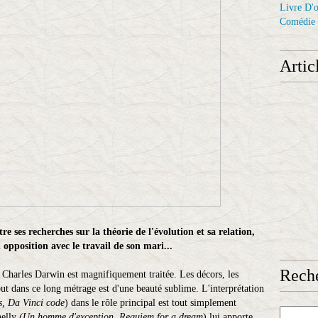
Livre D'o
Comédie
Artic
re ses recherches sur la théorie de l'évolution et sa relation,
 opposition avec le travail de son mari...
Reche
e Charles Darwin est magnifiquement traitée. Les décors, les
ut dans ce long métrage est d'une beauté sublime. L'interprétation
s, Da Vinci code
) dans le rôle principal est tout simplement
nelly
(Un homme d'exception
,
Requiem for a dream
) lui apporte