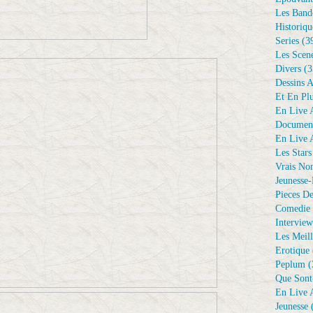
Les Bande
Historiqu
Series
(3
Les Scene
Divers
(3
Dessins 
Et En Plu
En Live A
Document
En Live A
Les Stars
Vrais No
Jeunesse-
Pieces De
Comedie 
Interview
Les Meill
Erotique
Peplum
(
Que Sont
En Live A
Jeunesse
(