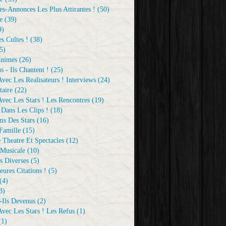
s-Annonces Les Plus Attirantes !
(50)
e
(39)
9)
s Cultes !
(38)
5)
Animes
(26)
s - Ils Chantent !
(25)
vec Les Realisateurs ! Interviews
(24)
aire
(22)
vec Les Stars ! Les Rencontres
(19)
 Dans Les Clips !
(18)
ms Des Stars
(16)
Famille
(15)
 Theatre Et Spectacles
(12)
Musicale
(10)
s Diverses
(5)
eures Citations !
(5)
(4)
3)
-Ils Devenus
(2)
vec Les Stars ! Les Refus
(1)
1)