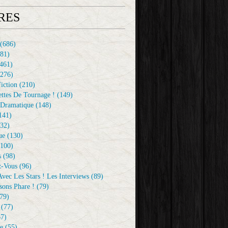
RES
(686)
81)
461)
276)
iction
(210)
ttes De Tournage !
(149)
Dramatique
(148)
141)
32)
ue
(130)
100)
s
(98)
z-Vous
(96)
vec Les Stars ! Les Interviews
(89)
sons Phare !
(79)
79)
(77)
7)
e
(55)