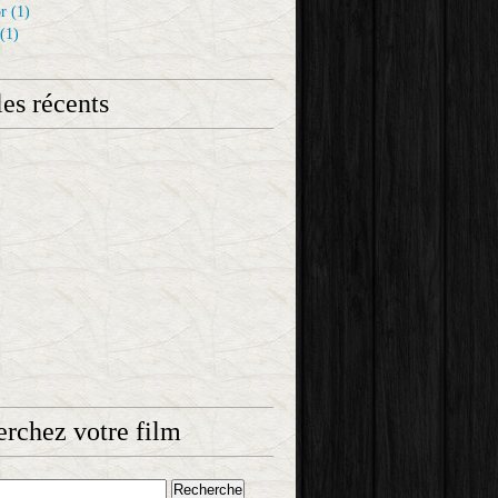
r
(1)
(1)
les récents
rchez votre film