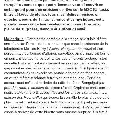
tranquille : cest ce que quatre femmes vont découvrir en
embarquant pour une croisière de rêve sur le MSC Fantasia.
Entre pétages de plomb, fous rires, délires, remises en
question, cours de Tango, et rencontres mystiques, cette
grande traversée va leur révéler de nouveaux horizons,
pleins de surprises, damour et surtout damitié...
Ma critique
: Cette petite comédie à la française est loin d'être
une réussite. Force est de constater que sans la présence de la
talentueuse Marilou Berry (
Vilaine, Nos jours
heureux
) et son
personnage de femme d'affaires survoltée, on s'ennuierait ferme
en suivant les aventures délirantes des différents protagonistes
de cette histoire. Tout est vraiment au raz des pâquerettes, les
gags sont éculés, et sans la bonne humeur (qui finit par devenir
communicative) et l'excellente bande-originale en fond sonore,
on aurait même tendance à trouver le temps long. Certains
acteurs sont même à la limite du ridicule : Jean Benguigui (
Le
grand pardon, L'africain
) dans son rôle de Capitaine parfaitement
inutile et Alexandre Brasseur (
Quand les anges s'en mêlent, La
maison des Rocheville
) qui trouve là son rôle le plus stupide et le
plus... muet. Tout est cousu de fil blanc et à part quelques rares
répliques (qui figurent dans la bande-annonce), il n'y a pas grand
chose à sauver de cette bluette sans aucune surprise. Un film à