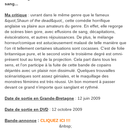
sang...
Ma critique
: uvrant dans le même genre que le fameux
&quot;
Shaun of the dead
&quot;, cette comédie horrifique
anglaise va plaire aux amateurs du genre. En effet, elle regorge
de scènes bien gore, avec effusions de sang, décapitations,
éviscérations, et autres réjouissances. De plus, le mélange
horreur/comique est astucieusement malaxé de telle manière que
l'on rit tellement certaines situations sont cocasses. C'est de folie
britannique pure, et le second voire le troisième degré est omni-
présent tout au long de la projection. Cela part dans tous les
sens, et l'on participe à la fuite de cette bande de copains
déjantés avec un plaisir non dissimulé. Quelques trouvailles
scénaristiques sont assez géniales, et le maquillage des
monstres féminins est très réussi. Un bon moment à passer
devant ce grand n'importe quoi sanglant et rythmé.
Date de sortie en Grande-Bretagne
: 12 juin 2009
Date de sortie en DVD
: 12 octobre 2009
Bande-annonce
:
CLIQUEZ ICI !!!
&nbsp;