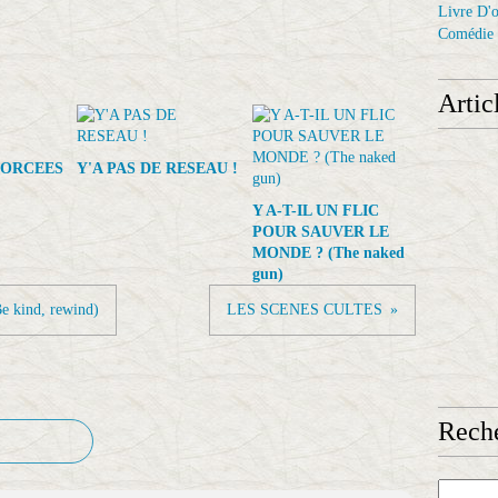
Livre D'o
Comédie
Artic
FORCEES
Y'A PAS DE RESEAU !
Y A-T-IL UN FLIC
POUR SAUVER LE
MONDE ? (The naked
gun)
ind, rewind)
LES SCENES CULTES
Reche