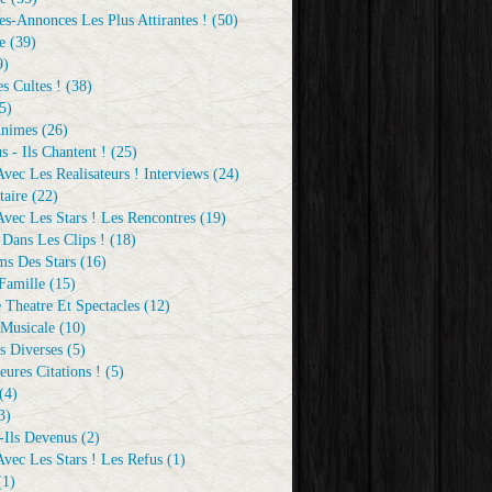
s-Annonces Les Plus Attirantes !
(50)
e
(39)
9)
s Cultes !
(38)
5)
Animes
(26)
s - Ils Chantent !
(25)
vec Les Realisateurs ! Interviews
(24)
aire
(22)
vec Les Stars ! Les Rencontres
(19)
 Dans Les Clips !
(18)
ms Des Stars
(16)
Famille
(15)
 Theatre Et Spectacles
(12)
Musicale
(10)
s Diverses
(5)
eures Citations !
(5)
(4)
3)
-Ils Devenus
(2)
vec Les Stars ! Les Refus
(1)
1)