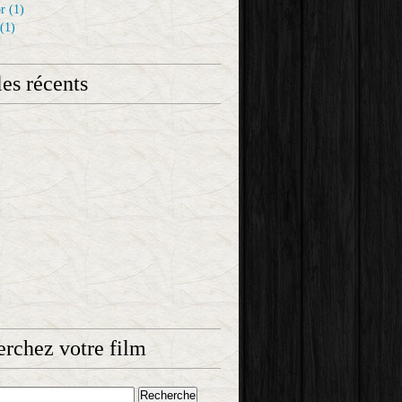
r
(1)
(1)
les récents
rchez votre film