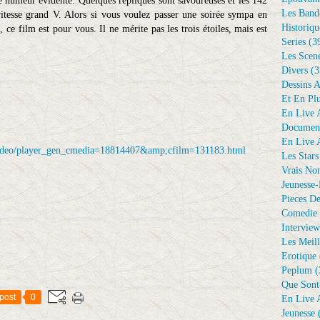
nne humeur évidente. Quelques répliques sont savoureuses et les 142
Les Bande
itesse grand V. Alors si vous voulez passer une soirée sympa en
Historiqu
, ce film est pour vous. Il ne mérite pas les trois étoiles, mais est
Series
(3
Les Scene
Divers
(3
Dessins 
Et En Plu
En Live A
Document
En Live A
/video/player_gen_cmedia=18814407&amp;cfilm=131183.html
Les Stars
Vrais No
Jeunesse-
Pieces De
Comedie 
Interview
Les Meill
Erotique
Peplum
(
Que Sont
post
0
En Live A
Jeunesse
(