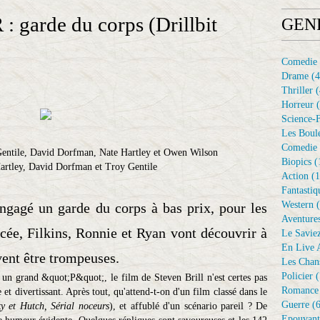
garde du corps (Drillbit
GEN
Comedie
Drame
(4
Thriller
(
Horreur
(
Science-F
Les Boule
Comedie 
Biopics
(
Action
(1
Fantastiq
Western
(
engagé un garde du corps à bas prix, pour les
Aventure
cée, Filkins, Ronnie et Ryan vont découvrir à
Le Savie
En Live A
vent être trompeuses.
Les Chan
Policier
(
 un grand &quot;P&quot;, le film de Steven Brill n'est certes pas
Romance
t divertissant. Après tout, qu'attend-t-on d'un film classé dans le
Guerre
(6
ky et Hutch, Sérial noceurs
), et affublé d'un scénario pareil ? De
Epouvant