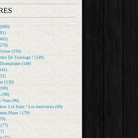
RES
(686)
81)
461)
276)
iction
(210)
ttes De Tournage !
(149)
Dramatique
(148)
141)
32)
ue
(130)
100)
s
(98)
z-Vous
(96)
vec Les Stars ! Les Interviews
(89)
sons Phare !
(79)
79)
(77)
7)
e
(55)