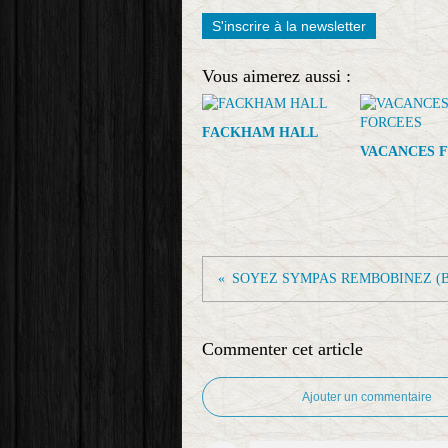
S'inscrire à la newsletter
Vous aimerez aussi :
FACKHAM HALL
VACANCES 
SOYEZ SYMPAS REMBOBINEZ (Be k
Commenter cet article
Ajouter un commentaire