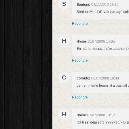
S
Seotons
04/11/2010 23:30
SeotonsMerci d'avoir partagé cett
Répondre
H
Hydie
10/07/2008 14:05
En même temps, il n'est pas sort
Répondre
C
corsu61
08/07/2008 19:38
ben en meme temps, il a pas fait u
Répondre
H
Hydie
07/07/2008 13:12
Ra il est déjà sorti ????<br /> Bi