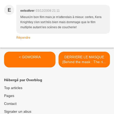
E
eelsoliver
03/12/2008 21:11
MieuxUn bon film mais je m'attendais à mieux: certes, Kera
Knightley s'en sort très bien mais dommage que le film
multiplie autant les scènes de coucherie!
Répondre
< GOMORRA
DERRIERE LE MASQUE
(Behind the mask : The rise
of Leslie Vernon) >
Hébergé par Overblog
Top articles
Pages
Contact
Signaler un abus