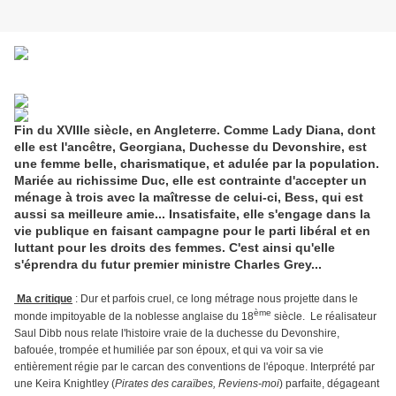
Fin du XVIIIe siècle, en Angleterre. Comme Lady Diana, dont
elle est l'ancêtre, Georgiana, Duchesse du Devonshire, est
une femme belle, charismatique, et adulée par la population.
Mariée au richissime Duc, elle est contrainte d'accepter un
ménage à trois avec la maîtresse de celui-ci, Bess, qui est
aussi sa meilleure amie... Insatisfaite, elle s'engage dans la
vie publique en faisant campagne pour le parti libéral et en
luttant pour les droits des femmes. C'est ainsi qu'elle
s'éprendra du futur premier ministre Charles Grey...
Ma critique
: Dur et parfois cruel, ce long métrage nous projette dans le
ème
monde impitoyable de la noblesse anglaise du 18
siècle.
Le réalisateur
Saul Dibb nous relate l'histoire vraie de la duchesse du Devonshire,
bafouée, trompée et humiliée par son époux, et qui va voir sa vie
entièrement régie par le carcan des conventions de l'époque. Interprété par
une Keira Knightley (
Pirates des caraïbes, Reviens-moi
) parfaite, dégageant