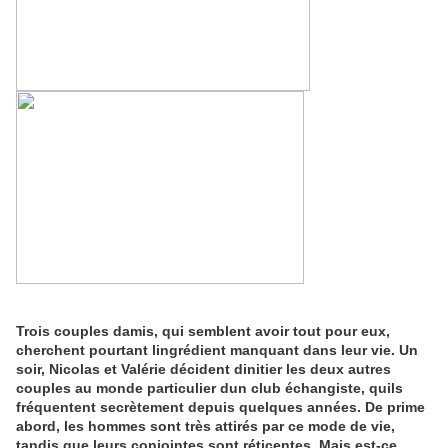
Trois couples damis, qui semblent avoir tout pour eux,
cherchent pourtant lingrédient manquant dans leur vie. Un
soir, Nicolas et Valérie décident dinitier les deux autres
couples au monde particulier dun club échangiste, quils
fréquentent secrètement depuis quelques années. De prime
abord, les hommes sont très attirés par ce mode de vie,
tandis que leurs conjointes sont réticentes. Mais est-ce