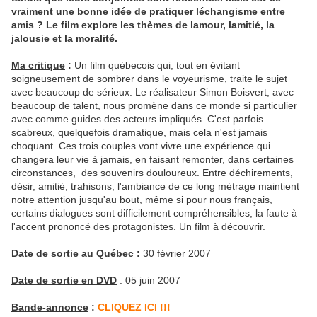
vraiment une bonne idée de pratiquer léchangisme entre
amis ? Le film explore les thèmes de lamour, lamitié, la
jalousie et la moralité.
Ma critique
:
Un film québecois qui, tout en évitant
soigneusement de sombrer dans le voyeurisme, traite le sujet
avec beaucoup de sérieux.
Le réalisateur Simon Boisvert, avec
beaucoup de talent, nous promène dans ce monde si particulier
avec comme guides des acteurs impliqués. C'est parfois
scabreux, quelquefois dramatique, mais cela n'est jamais
choquant. Ces trois couples vont vivre une expérience qui
changera leur vie à jamais,
en faisant remonter,
dans certaines
circonstances, des souvenirs douloureux. Entre déchirements,
désir, amitié, trahisons, l'ambiance de ce long métrage maintient
notre attention jusqu'au bout, même si pour nous français,
certains dialogues sont difficilement compréhensibles, la faute à
l'accent prononcé des protagonistes. Un film à découvrir.
Date de sortie au Québec
:
30 février 2007
Date de sortie en DVD
: 05 juin 2007
Bande-annonce
:
CLIQUEZ ICI !!!