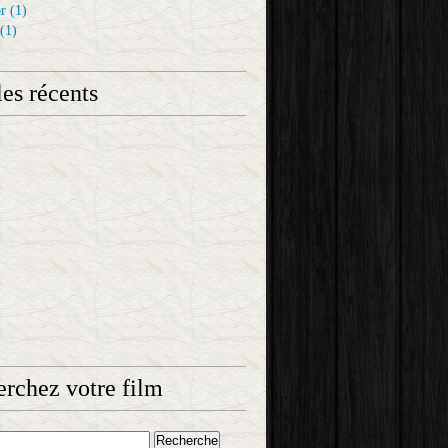
r
(1)
(1)
les récents
rchez votre film