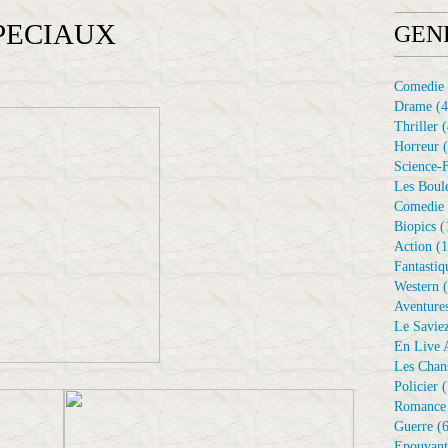
PECIAUX
GEN
Comedie
Drame
(4
Thriller
(
Horreur
(
Science-F
Les Boule
Comedie 
Biopics
(
Action
(1
Fantastiq
Western
(
Aventure
Le Savie
En Live A
Les Chan
Policier
(
Romance
Guerre
(6
Epouvant