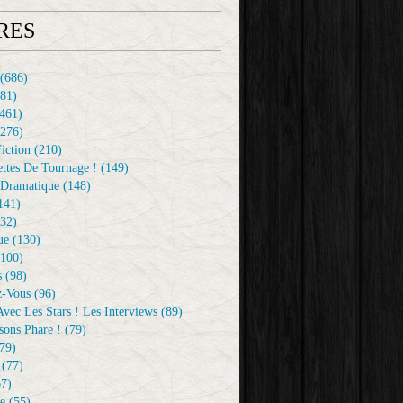
RES
(686)
81)
461)
276)
iction
(210)
ttes De Tournage !
(149)
Dramatique
(148)
141)
32)
ue
(130)
100)
s
(98)
z-Vous
(96)
vec Les Stars ! Les Interviews
(89)
sons Phare !
(79)
79)
(77)
7)
e
(55)