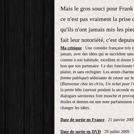
Mais le gros souci pour Frank
ce n'est pas vraiment la prise 
qu'ils n'ont jamais mis les pied
fait leur notoriété, c'est depui
Ma critique
: Une comédie française très 
jamais, avec des idées qui se succèdent san
comme à son habitude, excellent et donne l
bon que son partenaire. Le duo fonctionne b
plaisir, et sans rechigner. Les atouts charm
femme publique
) séduisante de retour sur 
(
Bienvenue chez les ch'tis, Un ticket pour l
la petite bête (surtout pendant la seconde mo
dialogues savoureux font mouche et provoque
étoiles et demies est une note parfaitement 
changer les idées.
Date de sortie en France
: 21 janvier 200
Date de sortie en DVD
: 29 juillet 2009