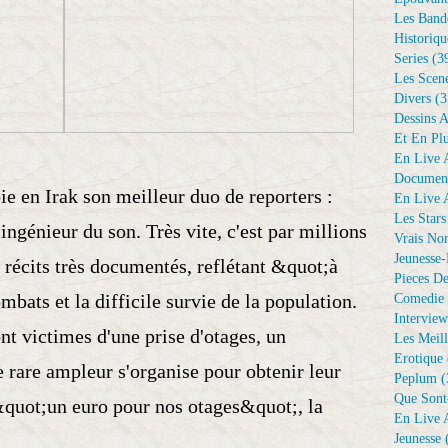
Les Bande
Historiqu
Series
(3
Les Scene
Divers
(3
Dessins 
Et En Plu
En Live A
Document
ie en Irak son meilleur duo de reporters :
En Live A
Les Stars
 ingénieur du son. Très vite, c'est par millions
Vrais No
Jeunesse-
s récits très documentés, reflétant &quot;à
Pieces De
bats et la difficile survie de la population.
Comedie 
Interview
nt victimes d'une prise d'otages, un
Les Meill
Erotique
 rare ampleur s'organise pour obtenir leur
Peplum
(
Que Sont
 &quot;un euro pour nos otages&quot;, la
En Live A
Jeunesse
(