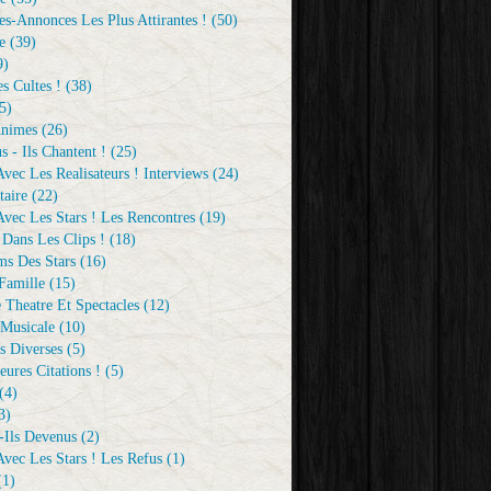
s-Annonces Les Plus Attirantes !
(50)
e
(39)
9)
s Cultes !
(38)
5)
Animes
(26)
s - Ils Chantent !
(25)
vec Les Realisateurs ! Interviews
(24)
aire
(22)
vec Les Stars ! Les Rencontres
(19)
 Dans Les Clips !
(18)
ms Des Stars
(16)
Famille
(15)
 Theatre Et Spectacles
(12)
Musicale
(10)
s Diverses
(5)
eures Citations !
(5)
(4)
3)
-Ils Devenus
(2)
vec Les Stars ! Les Refus
(1)
1)