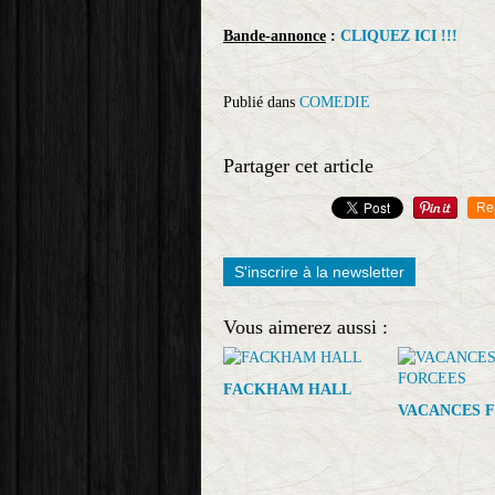
Bande-annonce
:
CLIQUEZ ICI !!!
Publié dans
COMEDIE
Partager cet article
Re
S'inscrire à la newsletter
Vous aimerez aussi :
FACKHAM HALL
VACANCES 