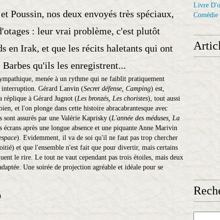
Livre D'o
 et Poussin, nos deux envoyés très spéciaux,
Comédie
d'otages : leur vrai problème, c'est plutôt
Artic
s en Irak, et que les récits haletants qui ont
s Barbes qu'ils les enregistrent...
sympathique, menée à un rythme qui ne faiblit pratiquement
s interruption. Gérard Lanvin (
Secret
défense, Camping
) est,
a réplique à Gérard Jugnot (
Les bronzés, Les choristes
), tout aussi
ien, et l'on plonge dans cette histoire abracabrantesque avec
es sont assurés par une Valérie Kaprisky (
L'année des méduses, La
les écrans après une longue absence et une piquante Anne Marivin
'espace
). Evidemment, il va de soi qu'il ne faut pas trop chercher
itié) et que l'ensemble n'est fait que pour divertir, mais certains
nt le rire. Le tout ne vaut cependant pas trois étoiles, mais deux
adaptée. Une soirée de projection agréable et idéale pour se
Reche
9