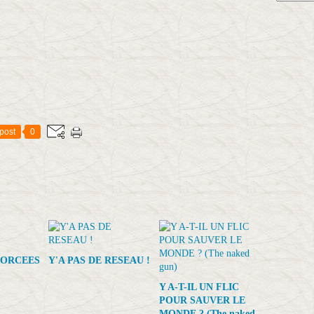
post
0
FORCEES
Y'A PAS DE RESEAU !
Y A-T-IL UN FLIC
POUR SAUVER LE
MONDE ? (The naked