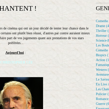
CHANTENT !
GEN
Comedie
Drame
(4
rs de cinéma qui ont un jour décidé de tenter leur chance dans le
Thriller
(
ertains ont plutôt bien réussi, d'autres par contre auraient mieux
Horreur
(
e faire part de vos jugements quant aux prestations de vos stars
Science-F
préférées...
Les Boule
Comedie 
Aujourd'hui
:
Biopics
(
Action
(1
CHRISTOPHER LEE
Fantastiq
Western
(
Aventure
Le Savie
En Live A
Les Chan
Policier
(
Romance
Guerre
(6
Epouvant