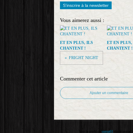
S'inscrire à la newsletter
Vous aimerez aussi :
ET EN PLUS, ILS
ET EN PLUS,
CHANTENT !
CHANTENT !
FRIGHT NIGHT
Commenter cet article
Ajouter un commentaire
Voir le profil de
corsu61
sur le portail