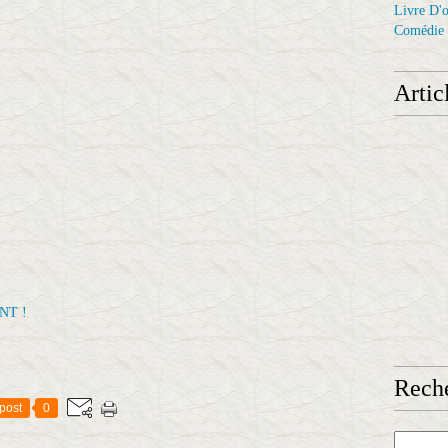
Livre D'o
Comédie
Artic
NT !
Reche
post
0