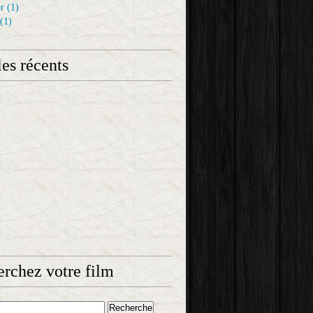
r
(1)
(1)
les récents
rchez votre film