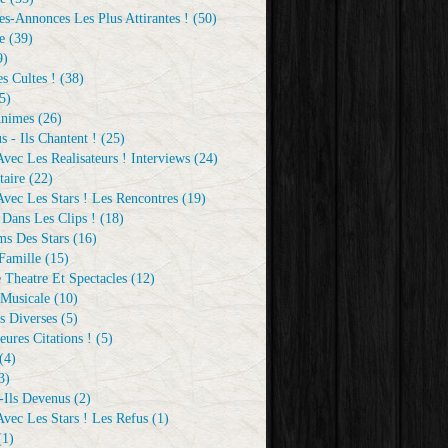
s-Annonces Les Plus Attirantes !
(50)
e
(39)
9)
s Cultes !
(38)
5)
Animes
(26)
s - Ils Chantent !
(25)
vec Les Realisateurs ! Interviews
(24)
aire
(22)
vec Les Stars ! Les Rencontres
(19)
 Dans Les Clips !
(18)
ms Des Stars
(16)
Famille
(15)
 Theatre Et Spectacles
(12)
Musicale
(10)
s Diverses
(5)
eures Citations !
(5)
(4)
3)
-Ils Devenus
(2)
vec Les Stars ! Les Refus
(1)
1)