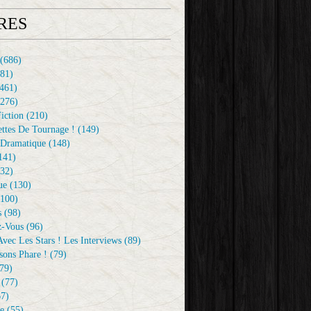
RES
(686)
81)
461)
276)
iction
(210)
ttes De Tournage !
(149)
Dramatique
(148)
141)
32)
ue
(130)
100)
s
(98)
z-Vous
(96)
vec Les Stars ! Les Interviews
(89)
sons Phare !
(79)
79)
(77)
7)
e
(55)