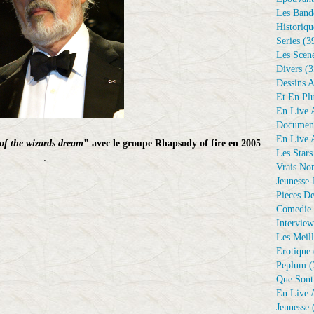
Les Bande
Historiqu
Series
(3
Les Scene
Divers
(3
Dessins 
Et En Plu
En Live A
Document
En Live A
of the wizards dream
" avec le groupe Rhapsody of fire en 2005
Les Stars
:
Vrais No
Jeunesse-
Pieces De
Comedie 
Interview
Les Meill
Erotique
Peplum
(
Que Sont
En Live A
Jeunesse
(