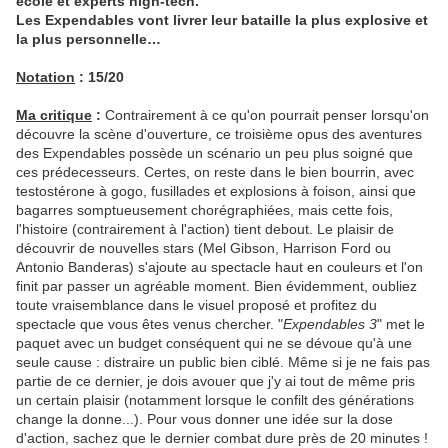
école et experts high-tech.
Les Expendables vont livrer leur bataille la plus explosive et
la plus personnelle…
Notation
: 15/20
Ma critique
:
Contrairement à ce qu'on pourrait penser lorsqu'on
découvre la scène d'ouverture, ce troisième opus des aventures
des Expendables possède un scénario un peu plus soigné que
ces prédecesseurs. Certes, on reste dans le bien bourrin, avec
testostérone à gogo, fusillades et explosions à foison, ainsi que
bagarres somptueusement chorégraphiées, mais cette fois,
l'histoire (contrairement à l'action) tient debout. Le plaisir de
découvrir de nouvelles stars (Mel Gibson, Harrison Ford ou
Antonio Banderas) s'ajoute au spectacle haut en couleurs et l'on
finit par passer un agréable moment. Bien évidemment, oubliez
toute vraisemblance dans le visuel proposé et profitez du
spectacle que vous êtes venus chercher. "
Expendables 3
" met le
paquet avec un budget conséquent qui ne se dévoue qu'à une
seule cause : distraire un public bien ciblé. Même si je ne fais pas
partie de ce dernier, je dois avouer que j'y ai tout de même pris
un certain plaisir (notamment lorsque le confilt des générations
change la donne...). Pour vous donner une idée sur la dose
d'action, sachez que le dernier combat dure près de 20 minutes !